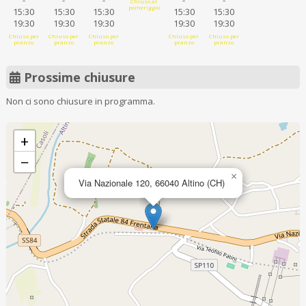
-
-
-
-
-
Chiuso al
pomeriggio
15:30
15:30
15:30
15:30
15:30
19:30
19:30
19:30
19:30
19:30
Chiuso per
Chiuso per
Chiuso per
Chiuso per
Chiuso per
pranzo
pranzo
pranzo
pranzo
pranzo
Prossime chiusure
Non ci sono chiusure in programma.
+
−
×
Via Nazionale 120, 66040 Altino (CH)