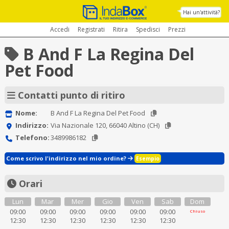
Hai un'attività?
Accedi
Registrati
Ritira
Spedisci
Prezzi
B And F La Regina Del
Pet Food
Contatti punto di ritiro
Nome:
B And F La Regina Del Pet Food
Indirizzo:
Via Nazionale 120, 66040 Altino (CH)
Telefono:
3489986182
Come scrivo l'indirizzo nel mio ordine?
Esempio
Orari
Lun
Mar
Mer
Gio
Ven
Sab
Dom
09:00
09:00
09:00
09:00
09:00
09:00
Chiuso
12:30
12:30
12:30
12:30
12:30
12:30