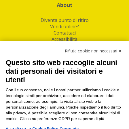
About
Diventa punto di ritiro
Vendi online?
Contattaci
Accessibilità
Follow Us
Rifiuta cookie non necessari ✕
Facebook
Questo sito web raccoglie alcuni
Linkedin
dati personali dei visitatori e
utenti
I nostri punti di ritiro e spedizione pacchi nelle
maggiori città italiane
Con il tuo consenso, noi e i nostri partner utilizziamo i cookie e
tecnologie simili per archiviare, accedere ed elaborare i dati
Torino
|
Milano
|
Roma
|
Bologna
|
Firenze
|
Genova
|
personali come, ad esempio, la visita al sito web o la
Napoli
|
Varese
personalizzazione degli annunci. Poiché rispettiamo il tuo diritto
alla privacy, è possibile scegliere di non consentire alcuni tipi di
cookie. Clicca su preferenze GDPR per saperne di più.
Visualizza la Cookie Policy Completa