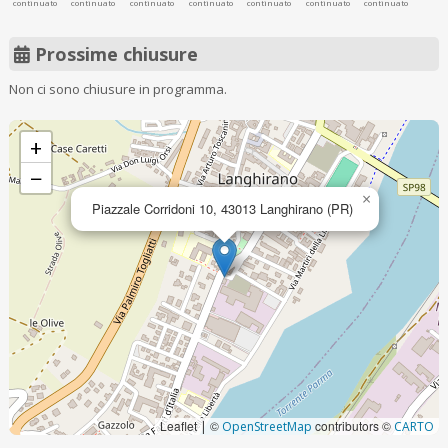
continuato
continuato
continuato
continuato
continuato
continuato
continuato
Prossime chiusure
Non ci sono chiusure in programma.
+
−
×
Piazzale Corridoni 10, 43013 Langhirano (PR)
Leaflet
©
contributors ©
|
OpenStreetMap
CARTO