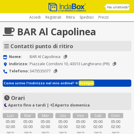
Hai un'attività?
Accedi
Registrati
Ritira
Spedisci
Prezzi
BAR Al Capolinea
Contatti punto di ritiro
Nome:
BAR Al Capolinea
Indirizzo:
Piazzale Corridoni 10, 43013 Langhirano (PR)
Telefono:
3473535077
Come scrivo l'indirizzo nel mio ordine?
Esempio
Orari
Aperto fino a tardi |
Aperto domenica
Lun
Mar
Mer
Gio
Ven
Sab
Dom
05:00
05:00
05:00
05:00
05:00
05:00
05:00
02:00
02:00
02:00
02:00
02:00
02:00
02:00
Aperto
Aperto
Aperto
Aperto
Aperto
Aperto
Aperto