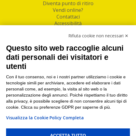
Diventa punto di ritiro
Vendi online?
Contattaci
Accessibilità
Follow Us
Rifiuta cookie non necessari ✕
Facebook
Questo sito web raccoglie alcuni
Linkedin
dati personali dei visitatori e
utenti
I nostri punti di ritiro e spedizione pacchi nelle
maggiori città italiane
Con il tuo consenso, noi e i nostri partner utilizziamo i cookie e
tecnologie simili per archiviare, accedere ed elaborare i dati
Torino
|
Milano
|
Roma
|
Bologna
|
Firenze
|
Genova
|
personali come, ad esempio, la visita al sito web o la
Napoli
|
Varese
personalizzazione degli annunci. Poiché rispettiamo il tuo diritto
alla privacy, è possibile scegliere di non consentire alcuni tipi di
cookie. Clicca su preferenze GDPR per saperne di più.
Visualizza la Cookie Policy Completa
©2026 IndaBox srl
PI/CF/N°Iscr.: 10821360012 | REA: RM 1494760 | Cap.Soc.: 50.000€ |
Whistleblowing
|
Privacy
|
Preferenze Cookies
ACCETTA TUTTO