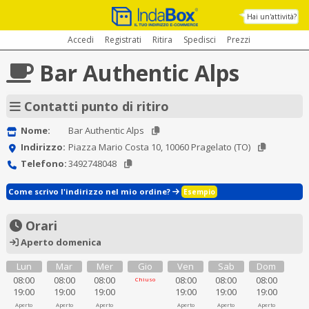
Hai un'attività?
Accedi
Registrati
Ritira
Spedisci
Prezzi
Bar Authentic Alps
Contatti punto di ritiro
Nome:
Bar Authentic Alps
Indirizzo:
Piazza Mario Costa 10, 10060 Pragelato (TO)
Telefono:
3492748048
Come scrivo l'indirizzo nel mio ordine?
Esempio
Orari
Aperto domenica
Lun
Mar
Mer
Gio
Ven
Sab
Dom
08:00
08:00
08:00
08:00
08:00
08:00
Chiuso
19:00
19:00
19:00
19:00
19:00
19:00
Aperto
Aperto
Aperto
Aperto
Aperto
Aperto