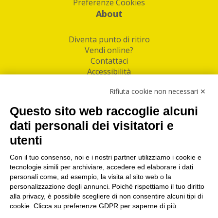
Preferenze Cookies
About
Diventa punto di ritiro
Vendi online?
Contattaci
Accessibilità
Follow Us
Rifiuta cookie non necessari ✕
Facebook
Questo sito web raccoglie alcuni
Linkedin
dati personali dei visitatori e
utenti
I nostri punti di ritiro e spedizione pacchi nelle
maggiori città italiane
Con il tuo consenso, noi e i nostri partner utilizziamo i cookie e
tecnologie simili per archiviare, accedere ed elaborare i dati
Torino
|
Milano
|
Roma
|
Bologna
|
Firenze
|
Genova
|
personali come, ad esempio, la visita al sito web o la
Napoli
|
Varese
personalizzazione degli annunci. Poiché rispettiamo il tuo diritto
alla privacy, è possibile scegliere di non consentire alcuni tipi di
cookie. Clicca su preferenze GDPR per saperne di più.