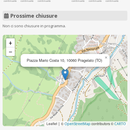
continuato
continuato
continuato
continuato
continuato
continuato
Prossime chiusure
Non ci sono chiusure in programma.
+
−
×
Piazza Mario Costa 10, 10060 Pragelato (TO)
Leaflet
©
contributors ©
|
OpenStreetMap
CARTO