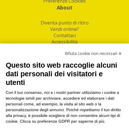
Preferenze Cookies
About
Diventa punto di ritiro
Vendi online?
Contattaci
Accessibilità
Follow Us
Rifiuta cookie non necessari ✕
Facebook
Questo sito web raccoglie alcuni
Linkedin
dati personali dei visitatori e
utenti
I nostri punti di ritiro e spedizione pacchi nelle
maggiori città italiane
Con il tuo consenso, noi e i nostri partner utilizziamo i cookie e
tecnologie simili per archiviare, accedere ed elaborare i dati
Torino
|
Milano
|
Roma
|
Bologna
|
Firenze
|
Genova
|
personali come, ad esempio, la visita al sito web o la
Napoli
|
Varese
personalizzazione degli annunci. Poiché rispettiamo il tuo diritto
alla privacy, è possibile scegliere di non consentire alcuni tipi di
cookie. Clicca su preferenze GDPR per saperne di più.