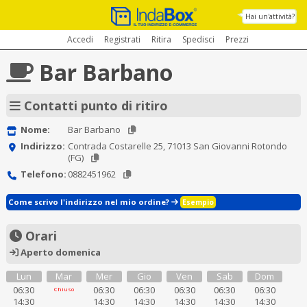
Hai un'attività?
Accedi
Registrati
Ritira
Spedisci
Prezzi
Bar Barbano
Contatti punto di ritiro
Nome:
Bar Barbano
Indirizzo:
Contrada Costarelle 25, 71013 San Giovanni Rotondo
(FG)
Telefono:
0882451962
Come scrivo l'indirizzo nel mio ordine?
Esempio
Orari
Aperto domenica
Lun
Mar
Mer
Gio
Ven
Sab
Dom
06:30
06:30
06:30
06:30
06:30
06:30
Chiuso
14:30
14:30
14:30
14:30
14:30
14:30