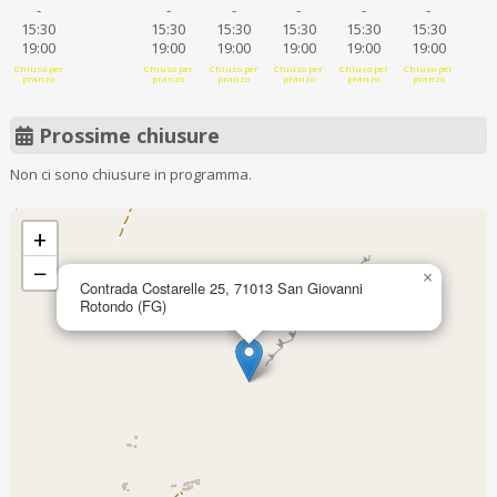
-
-
-
-
-
-
15:30
15:30
15:30
15:30
15:30
15:30
19:00
19:00
19:00
19:00
19:00
19:00
Chiuso per
Chiuso per
Chiuso per
Chiuso per
Chiuso per
Chiuso per
pranzo
pranzo
pranzo
pranzo
pranzo
pranzo
Prossime chiusure
Non ci sono chiusure in programma.
+
−
×
Contrada Costarelle 25, 71013 San Giovanni
Rotondo (FG)