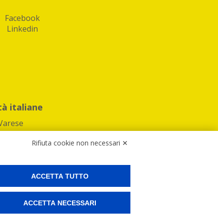
Facebook
Linkedin
tà italiane
Varese
Rifiuta cookie non necessari ✕
ACCETTA TUTTO
Preferenze Cookies
ACCETTA NECESSARI
ne e spedire i tuoi pacchi.