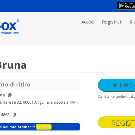
Accedi
Registrati
Rit
Bruna
to di ritiro
RITIRO
una
Stai facendo spedire qualco
uillarese 32, 00061 Anguillara Sabazia (RM)
 4862
REGIST
zo nel mio ordine?
Esempio