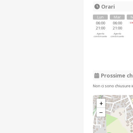
Orari
Lun
Mar
M
06:00
06:00
Ch
21:00
21:00
Aperto
Aperto
continuato
continuato
Prossime ch
Non ci sono chiusure 
+
−