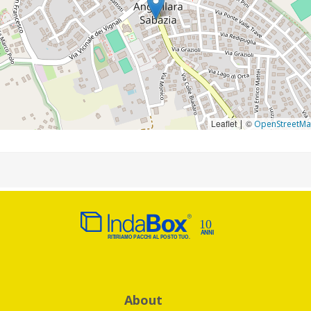
Leaflet
©
|
OpenStreetM
About