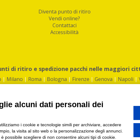
Diventa punto di ritiro
Vendi online?
Contattaci
Accessibilità
unti di ritiro e spedizione pacchi nelle maggiori cit
o
|
Milano
|
Roma
|
Bologna
|
Firenze
|
Genova
|
Napoli
|
lie alcuni dati personali dei
©2026 IndaBox srl
utilizziamo i cookie e tecnologie simili per archiviare, accedere
1360012 | REA: RM 1494760 | Cap.Soc.: 50.000€ |
Whistleblowing
|
Privacy
|
ti di ritiro tra Bar, Tabaccai, Edicole e Kipoint per ritirare i tuoi acquisti onli
pio, la visita al sito web o la personalizzazione degli annunci.
, è possibile scegliere di non consentire alcuni tipi di cookie.