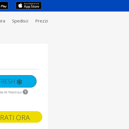
ira
Spedisci
Prezzi
 FRESH
sa (di fresco) qui
RATI ORA