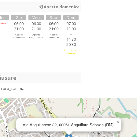
Aperto domenica
er
Gio
Ven
Sab
Dom
06:00
06:00
06:00
07:00
iuso
21:00
21:00
21:00
13:00
-
Aperto
Aperto
Aperto
continuato
continuato
continuato
14:30
20:30
Chiuso per
pranzo
iusure
in programma.
×
Via Anguillarese 32, 00061 Anguillara Sabazia (RM)