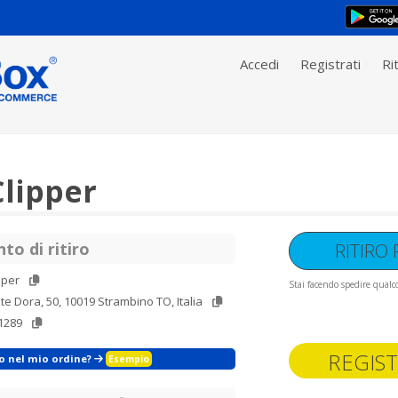
Accedi
Registrati
Rit
lipper
to di ritiro
RITIRO
pper
Stai facendo spedire qualco
te Dora, 50, 10019 Strambino TO, Italia
1289
REGIST
zo nel mio ordine?
Esempio