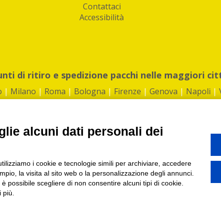
Contattaci
Accessibilità
unti di ritiro e spedizione pacchi nelle maggiori cit
o
|
Milano
|
Roma
|
Bologna
|
Firenze
|
Genova
|
Napoli
|
lie alcuni dati personali dei
©2026 IndaBox srl
utilizziamo i cookie e tecnologie simili per archiviare, accedere
1360012 | REA: RM 1494760 | Cap.Soc.: 50.000€ |
Whistleblowing
|
Privacy
|
ti di ritiro tra Bar, Tabaccai, Edicole e Kipoint per ritirare i tuoi acquisti onli
pio, la visita al sito web o la personalizzazione degli annunci.
, è possibile scegliere di non consentire alcuni tipi di cookie.
 più.