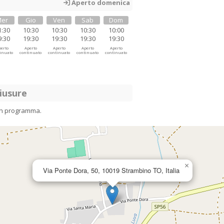
Aperto domenica
er
Gio
Ven
Sab
Dom
1:30
10:30
10:30
10:30
10:00
9:30
19:30
19:30
19:30
19:30
erto
Aperto
Aperto
Aperto
Aperto
inuato
continuato
continuato
continuato
continuato
iusure
in programma.
×
Via Ponte Dora, 50, 10019 Strambino TO, Italia