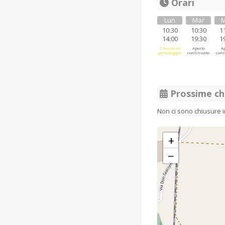
Orari
Lun
Mar
M
10:30
10:30
1
14:00
19:30
1
Chiuso al
Aperto
Ap
pomeriggio
continuato
cont
Prossime ch
Non ci sono chiusure 
+
−