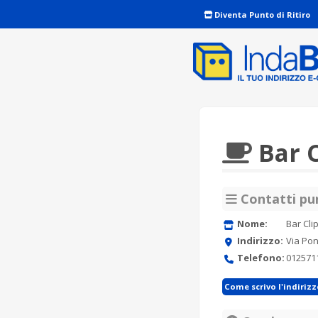
Diventa Punto di Ritiro
Bar C
Contatti pun
Nome:
Bar Cli
Indirizzo:
Via Pon
Telefono:
012571
Come scrivo l'indiriz