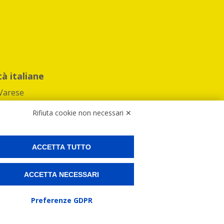
tà italiane
Varese
Rifiuta cookie non necessari ✕
ACCETTA TUTTO
Preferenze Cookies
ACCETTA NECESSARI
ne e spedire i tuoi pacchi.
Preferenze GDPR