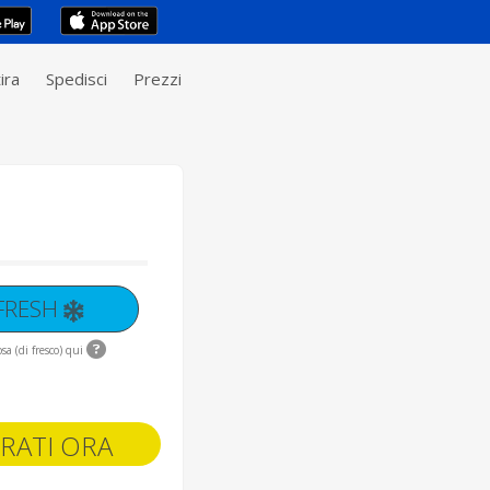
ira
Spedisci
Prezzi
 FRESH
sa (di fresco) qui
RATI ORA