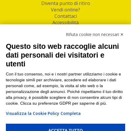
Diventa punto di ritiro
Vendi online?
Contattaci
Accessibilità
Follow Us
Rifiuta cookie non necessari ✕
Facebook
Questo sito web raccoglie alcuni
Linkedin
dati personali dei visitatori e
utenti
I nostri punti di ritiro e spedizione pacchi nelle
maggiori città italiane
Con il tuo consenso, noi e i nostri partner utilizziamo i cookie e
tecnologie simili per archiviare, accedere ed elaborare i dati
Torino
|
Milano
|
Roma
|
Bologna
|
Firenze
|
Genova
|
personali come, ad esempio, la visita al sito web o la
Napoli
|
Varese
personalizzazione degli annunci. Poiché rispettiamo il tuo diritto
alla privacy, è possibile scegliere di non consentire alcuni tipi di
cookie. Clicca su preferenze GDPR per saperne di più.
Visualizza la Cookie Policy Completa
©2026 IndaBox srl
PI/CF/N°Iscr.: 10821360012 | REA: RM 1494760 | Cap.Soc.: 50.000€ |
Whistleblowing
|
Privacy
|
Preferenze Cookies
ACCETTA TUTTO