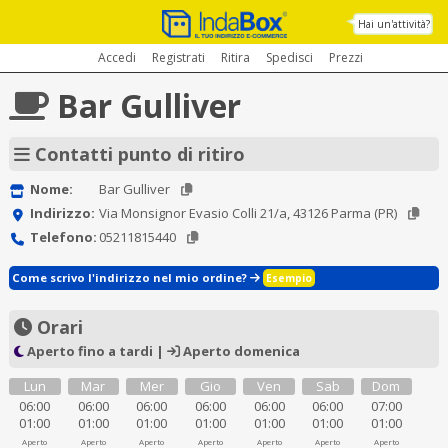
Hai un'attività?
Accedi
Registrati
Ritira
Spedisci
Prezzi
Bar Gulliver
Contatti punto di ritiro
Nome:
Bar Gulliver
Indirizzo:
Via Monsignor Evasio Colli 21/a, 43126 Parma (PR)
Telefono:
05211815440
Come scrivo l'indirizzo nel mio ordine?
Esempio
Orari
Aperto fino a tardi |
Aperto domenica
Lun
Mar
Mer
Gio
Ven
Sab
Dom
06:00
06:00
06:00
06:00
06:00
06:00
07:00
01:00
01:00
01:00
01:00
01:00
01:00
01:00
Aperto
Aperto
Aperto
Aperto
Aperto
Aperto
Aperto