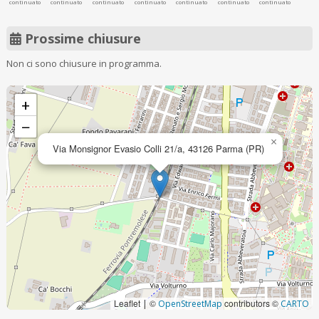
continuato
continuato
continuato
continuato
continuato
continuato
continuato
Prossime chiusure
Non ci sono chiusure in programma.
+
−
×
Via Monsignor Evasio Colli 21/a, 43126 Parma (PR)
Leaflet
©
contributors ©
|
OpenStreetMap
CARTO