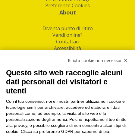
Preferenze Cookies
About
Diventa punto di ritiro
Vendi online?
Contattaci
Accessibilità
Follow Us
Rifiuta cookie non necessari ✕
Facebook
Questo sito web raccoglie alcuni
Linkedin
dati personali dei visitatori e
utenti
I nostri punti di ritiro e spedizione pacchi nelle
maggiori città italiane
Con il tuo consenso, noi e i nostri partner utilizziamo i cookie e
tecnologie simili per archiviare, accedere ed elaborare i dati
Torino
|
Milano
|
Roma
|
Bologna
|
Firenze
|
Genova
|
personali come, ad esempio, la visita al sito web o la
Napoli
|
Varese
personalizzazione degli annunci. Poiché rispettiamo il tuo diritto
alla privacy, è possibile scegliere di non consentire alcuni tipi di
cookie. Clicca su preferenze GDPR per saperne di più.