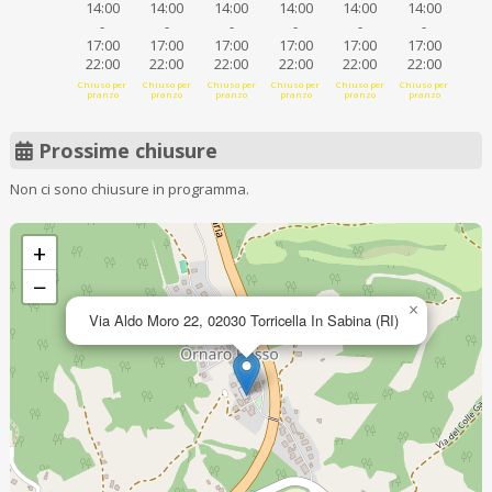
14:00
14:00
14:00
14:00
14:00
14:00
-
-
-
-
-
-
17:00
17:00
17:00
17:00
17:00
17:00
22:00
22:00
22:00
22:00
22:00
22:00
Chiuso per
Chiuso per
Chiuso per
Chiuso per
Chiuso per
Chiuso per
pranzo
pranzo
pranzo
pranzo
pranzo
pranzo
Prossime chiusure
Non ci sono chiusure in programma.
+
−
×
Via Aldo Moro 22, 02030 Torricella In Sabina (RI)