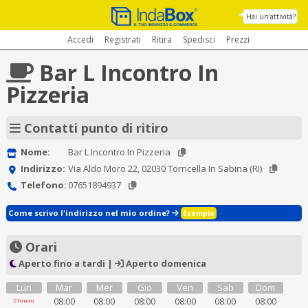
Hai un'attività?
Accedi
Registrati
Ritira
Spedisci
Prezzi
Bar L Incontro In
Pizzeria
Contatti punto di ritiro
Nome:
Bar L Incontro In Pizzeria
Indirizzo:
Via Aldo Moro 22, 02030 Torricella In Sabina (RI)
Telefono:
07651894937
Come scrivo l'indirizzo nel mio ordine?
Esempio
Orari
Aperto fino a tardi |
Aperto domenica
Lun
Mar
Mer
Gio
Ven
Sab
Dom
08:00
08:00
08:00
08:00
08:00
08:00
Chiuso