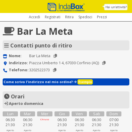
Hai un'attività?
Accedi
Registrati
Ritira
Spedisci
Prezzi
Bar La Meta
Contatti punto di ritiro
Nome:
Bar La Meta
Indirizzo:
Piazza Umberto 1 4, 67030 Corfinio (AQ)
Telefono:
3202522373
Come scrivo l'indirizzo nel mio ordine?
Esempio
Orari
Aperto domenica
Lun
Mar
Mer
Gio
Ven
Sab
Dom
06:30
06:30
06:30
06:30
06:30
07:00
Chiuso
21:30
21:30
21:30
21:30
21:30
21:30
Aperto
Aperto
Aperto
Aperto
Aperto
Aperto