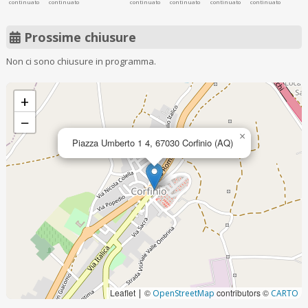
continuato
continuato
continuato
continuato
continuato
continuato
Prossime chiusure
Non ci sono chiusure in programma.
+
−
×
Piazza Umberto 1 4, 67030 Corfinio (AQ)
Leaflet
©
contributors ©
|
OpenStreetMap
CARTO