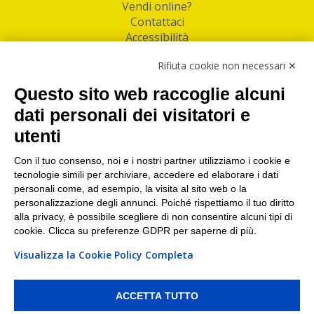
Vendi online?
Contattaci
Accessibilità
Follow Us
Rifiuta cookie non necessari ✕
Facebook
Questo sito web raccoglie alcuni
Linkedin
dati personali dei visitatori e
utenti
I nostri punti di ritiro e spedizione pacchi nelle
maggiori città italiane
Con il tuo consenso, noi e i nostri partner utilizziamo i cookie e
tecnologie simili per archiviare, accedere ed elaborare i dati
Torino
|
Milano
|
Roma
|
Bologna
|
Firenze
|
Genova
|
personali come, ad esempio, la visita al sito web o la
Napoli
|
Varese
personalizzazione degli annunci. Poiché rispettiamo il tuo diritto
alla privacy, è possibile scegliere di non consentire alcuni tipi di
cookie. Clicca su preferenze GDPR per saperne di più.
Visualizza la Cookie Policy Completa
©2026 IndaBox srl
PI/CF/N°Iscr.: 10821360012 | REA: RM 1494760 | Cap.Soc.: 50.000€ |
Whistleblowing
|
Privacy
|
Preferenze Cookies
ACCETTA TUTTO
IndaBox | Oltre 11.500 punti di ritiro tra Bar, Tabaccai, Edicole e Kipoint per