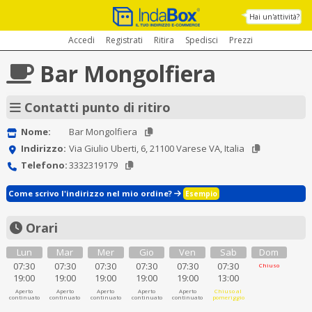
Hai un'attività?
Accedi
Registrati
Ritira
Spedisci
Prezzi
Bar Mongolfiera
Contatti punto di ritiro
Nome:
Bar Mongolfiera
Indirizzo:
Via Giulio Uberti, 6, 21100 Varese VA, Italia
Telefono:
3332319179
Come scrivo l'indirizzo nel mio ordine?
Esempio
Orari
Lun
Mar
Mer
Gio
Ven
Sab
Dom
07:30
07:30
07:30
07:30
07:30
07:30
Chiuso
19:00
19:00
19:00
19:00
19:00
13:00
Aperto
Aperto
Aperto
Aperto
Aperto
Chiuso al
continuato
continuato
continuato
continuato
continuato
pomeriggio