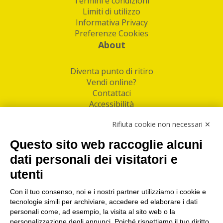
Termini e condizioni
Limiti di utilizzo
Informativa Privacy
Preferenze Cookies
About
Diventa punto di ritiro
Vendi online?
Contattaci
Accessibilità
Follow Us
Rifiuta cookie non necessari ✕
Facebook
Questo sito web raccoglie alcuni
Linkedin
dati personali dei visitatori e
utenti
I nostri punti di ritiro e spedizione pacchi nelle
maggiori città italiane
Con il tuo consenso, noi e i nostri partner utilizziamo i cookie e
tecnologie simili per archiviare, accedere ed elaborare i dati
Torino
|
Milano
|
Roma
|
Bologna
|
Firenze
|
Genova
|
personali come, ad esempio, la visita al sito web o la
Napoli
|
Varese
personalizzazione degli annunci. Poiché rispettiamo il tuo diritto