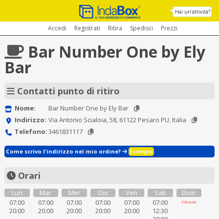
Hai un'attività?
Accedi
Registrati
Ritira
Spedisci
Prezzi
Bar Number One by Ely
Bar
Contatti punto di ritiro
Nome:
Bar Number One by Ely Bar
Indirizzo:
Via Antonio Scialoia, 58, 61122 Pesaro PU, Italia
Telefono:
3461831117
Come scrivo l'indirizzo nel mio ordine?
Esempio
Orari
Lun
Mar
Mer
Gio
Ven
Sab
Dom
07:00
07:00
07:00
07:00
07:00
07:00
Chiuso
20:00
20:00
20:00
20:00
20:00
12:30