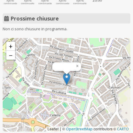
20:00
Aperto
Aperto
Aperto
Aperto
Aperto
continuato
continuato
continuato
continuato
continuato
Prossime chiusure
Non ci sono chiusure in programma.
+
−
×
Leaflet
©
contributors ©
|
OpenStreetMap
CARTO