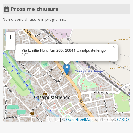
Prossime chiusure
Non ci sono chiusure in programma.
+
−
×
Via Emilia Nord Km 280, 26841 Casalpusterlengo
(LO)
Leaflet
©
contributors ©
|
OpenStreetMap
CARTO