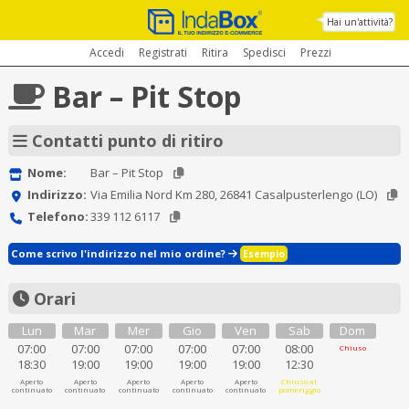
Hai un'attività?
Accedi
Registrati
Ritira
Spedisci
Prezzi
Bar – Pit Stop
Contatti punto di ritiro
Nome:
Bar – Pit Stop
Indirizzo:
Via Emilia Nord Km 280, 26841 Casalpusterlengo (LO)
Telefono:
339 112 6117
Come scrivo l'indirizzo nel mio ordine?
Esempio
Orari
Lun
Mar
Mer
Gio
Ven
Sab
Dom
07:00
07:00
07:00
07:00
07:00
08:00
Chiuso
18:30
19:00
19:00
19:00
19:00
12:30
Aperto
Aperto
Aperto
Aperto
Aperto
Chiuso al
continuato
continuato
continuato
continuato
continuato
pomeriggio