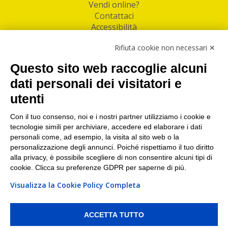
Vendi online?
Contattaci
Accessibilità
Follow Us
Rifiuta cookie non necessari ✕
Facebook
Questo sito web raccoglie alcuni
Linkedin
dati personali dei visitatori e
utenti
I nostri punti di ritiro e spedizione pacchi nelle
maggiori città italiane
Con il tuo consenso, noi e i nostri partner utilizziamo i cookie e
tecnologie simili per archiviare, accedere ed elaborare i dati
Torino
|
Milano
|
Roma
|
Bologna
|
Firenze
|
Genova
|
personali come, ad esempio, la visita al sito web o la
Napoli
|
Varese
personalizzazione degli annunci. Poiché rispettiamo il tuo diritto
alla privacy, è possibile scegliere di non consentire alcuni tipi di
cookie. Clicca su preferenze GDPR per saperne di più.
Visualizza la Cookie Policy Completa
©2026 IndaBox srl
PI/CF/N°Iscr.: 10821360012 | REA: RM 1494760 | Cap.Soc.: 50.000€ |
Whistleblowing
|
Privacy
|
Preferenze Cookies
ACCETTA TUTTO
IndaBox | Oltre 11.500 punti di ritiro tra Bar, Tabaccai, Edicole e Kipoint per