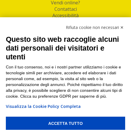
Vendi online?
Contattaci
Accessibilità
Follow Us
Rifiuta cookie non necessari ✕
Facebook
Questo sito web raccoglie alcuni
Linkedin
dati personali dei visitatori e
utenti
I nostri punti di ritiro e spedizione pacchi nelle
maggiori città italiane
Con il tuo consenso, noi e i nostri partner utilizziamo i cookie e
tecnologie simili per archiviare, accedere ed elaborare i dati
Torino
|
Milano
|
Roma
|
Bologna
|
Firenze
|
Genova
|
personali come, ad esempio, la visita al sito web o la
Napoli
|
Varese
personalizzazione degli annunci. Poiché rispettiamo il tuo diritto
alla privacy, è possibile scegliere di non consentire alcuni tipi di
cookie. Clicca su preferenze GDPR per saperne di più.
Visualizza la Cookie Policy Completa
©2026 IndaBox srl
PI/CF/N°Iscr.: 10821360012 | REA: RM 1494760 | Cap.Soc.: 50.000€ |
Whistleblowing
|
Privacy
|
Preferenze Cookies
ACCETTA TUTTO
IndaBox | Oltre 11.500 punti di ritiro tra Bar, Tabaccai, Edicole e Kipoint per