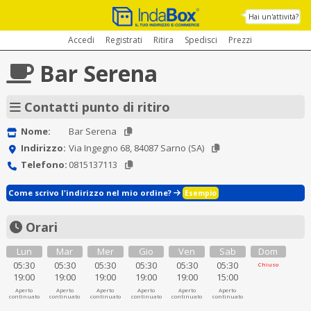
Hai un'attività?
Accedi
Registrati
Ritira
Spedisci
Prezzi
Bar Serena
Contatti punto di ritiro
Nome:
Bar Serena
Indirizzo:
Via Ingegno 68, 84087 Sarno (SA)
Telefono:
0815137113
Come scrivo l'indirizzo nel mio ordine?
Esempio
Orari
Lun
Mar
Mer
Gio
Ven
Sab
Dom
05:30
05:30
05:30
05:30
05:30
05:30
Chiuso
19:00
19:00
19:00
19:00
19:00
15:00
Aperto
Aperto
Aperto
Aperto
Aperto
Aperto
continuato
continuato
continuato
continuato
continuato
continuato