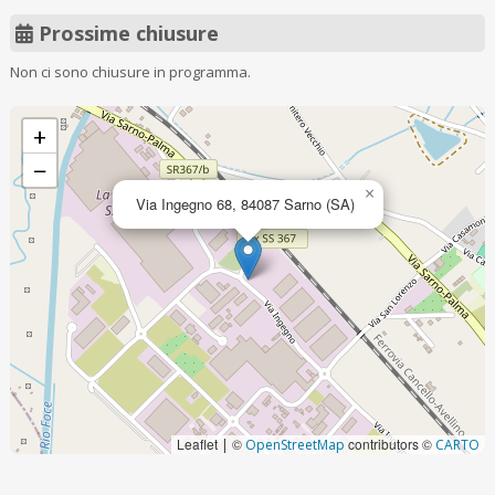
Prossime chiusure
Non ci sono chiusure in programma.
+
−
×
Via Ingegno 68, 84087 Sarno (SA)
Leaflet
©
contributors ©
|
OpenStreetMap
CARTO