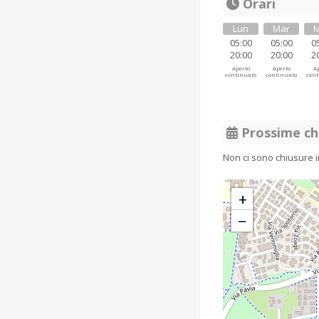
Orari
Lun
Mar
M
05:00
05:00
0
20:00
20:00
2
Aperto
Aperto
Ap
continuato
continuato
cont
Prossime ch
Non ci sono chiusure 
+
−