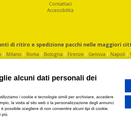
Contattaci
Accessibilità
unti di ritiro e spedizione pacchi nelle maggiori cit
o
|
Milano
|
Roma
|
Bologna
|
Firenze
|
Genova
|
Napoli
|
lie alcuni dati personali dei
©2026 IndaBox srl
utilizziamo i cookie e tecnologie simili per archiviare, accedere
1360012 | REA: RM 1494760 | Cap.Soc.: 50.000€ |
Whistleblowing
|
Privacy
|
ti di ritiro tra Bar, Tabaccai, Edicole e Kipoint per ritirare i tuoi acquisti onli
pio, la visita al sito web o la personalizzazione degli annunci.
, è possibile scegliere di non consentire alcuni tipi di cookie.
 più.