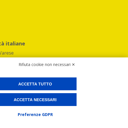
tà italiane
Varese
Rifiuta cookie non necessari ✕
ACCETTA TUTTO
Preferenze Cookies
ACCETTA NECESSARI
ne e spedire i tuoi pacchi.
Preferenze GDPR