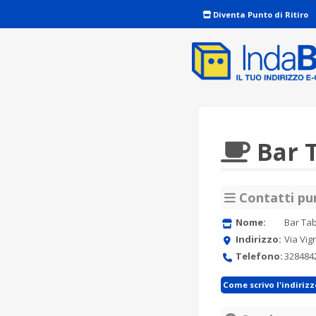
Diventa Punto di Ritiro
Bar T
Contatti pun
Nome:
Bar Tab
Indirizzo:
Via Vi
Telefono:
328484
Come scrivo l'indiriz