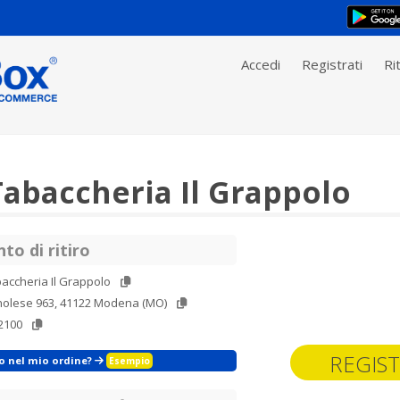
Accedi
Registrati
Rit
abaccheria Il Grappolo
to di ritiro
accheria Il Grappolo
gnolese 963, 41122 Modena (MO)
2100
REGIST
zo nel mio ordine?
Esempio