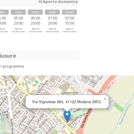
Aperto domenica
er
Gio
Ven
Sab
Dom
5:00
05:00
05:00
07:00
07:00
0:00
20:00
20:00
20:00
15:00
erto
Aperto
Aperto
Aperto
Aperto
inuato
continuato
continuato
continuato
continuato
iusure
in programma.
×
Via Vignolese 963, 41122 Modena (MO)