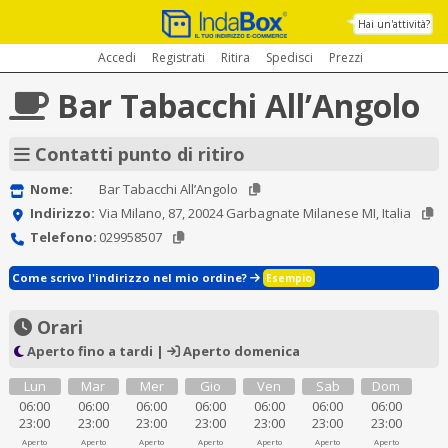
Hai un'attività?
Accedi
Registrati
Ritira
Spedisci
Prezzi
Bar Tabacchi All’Angolo
Contatti punto di ritiro
Nome:
Bar Tabacchi All’Angolo
Indirizzo:
Via Milano, 87, 20024 Garbagnate Milanese MI, Italia
Telefono:
029958507
Come scrivo l'indirizzo nel mio ordine?
Esempio
Orari
Aperto fino a tardi |
Aperto domenica
Lun
Mar
Mer
Gio
Ven
Sab
Dom
06:00
06:00
06:00
06:00
06:00
06:00
06:00
23:00
23:00
23:00
23:00
23:00
23:00
23:00
Aperto
Aperto
Aperto
Aperto
Aperto
Aperto
Aperto