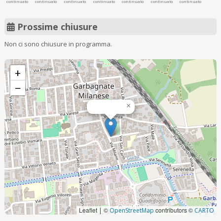
continuato
continuato
continuato
continuato
continuato
continuato
continuato
Prossime chiusure
Non ci sono chiusure in programma.
+
−
×
Leaflet
©
contributors ©
|
OpenStreetMap
CARTO