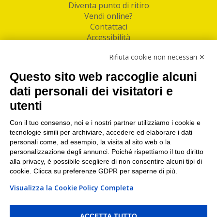
Diventa punto di ritiro
Vendi online?
Contattaci
Accessibilità
Follow Us
Rifiuta cookie non necessari ✕
Facebook
Questo sito web raccoglie alcuni
Linkedin
dati personali dei visitatori e
utenti
I nostri punti di ritiro e spedizione pacchi nelle
maggiori città italiane
Con il tuo consenso, noi e i nostri partner utilizziamo i cookie e
tecnologie simili per archiviare, accedere ed elaborare i dati
Torino
|
Milano
|
Roma
|
Bologna
|
Firenze
|
Genova
|
personali come, ad esempio, la visita al sito web o la
Napoli
|
Varese
personalizzazione degli annunci. Poiché rispettiamo il tuo diritto
alla privacy, è possibile scegliere di non consentire alcuni tipi di
cookie. Clicca su preferenze GDPR per saperne di più.
Visualizza la Cookie Policy Completa
©2026 IndaBox srl
PI/CF/N°Iscr.: 10821360012 | REA: RM 1494760 | Cap.Soc.: 50.000€ |
Whistleblowing
|
Privacy
|
Preferenze Cookies
ACCETTA TUTTO