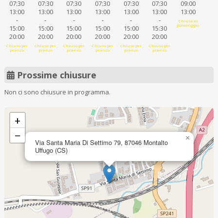
07:30
07:30
07:30
07:30
07:30
07:30
09:00
13:00
13:00
13:00
13:00
13:00
13:00
13:00
-
-
-
-
-
-
Chiuso al
pomeriggio
15:00
15:00
15:00
15:00
15:00
15:30
20:00
20:00
20:00
20:00
20:00
20:00
Chiuso per
Chiuso per
Chiuso per
Chiuso per
Chiuso per
Chiuso per
pranzo
pranzo
pranzo
pranzo
pranzo
pranzo
Prossime chiusure
Non ci sono chiusure in programma.
+
−
×
Via Santa Maria Di Settimo 79, 87046 Montalto
Uffugo (CS)