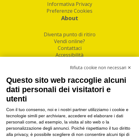
Informativa Privacy
Preferenze Cookies
About
Diventa punto di ritiro
Vendi online?
Contattaci
Accessibilità
Follow Us
Rifiuta cookie non necessari ✕
Facebook
Questo sito web raccoglie alcuni
Linkedin
dati personali dei visitatori e
utenti
I nostri punti di ritiro e spedizione pacchi nelle
maggiori città italiane
Con il tuo consenso, noi e i nostri partner utilizziamo i cookie e
tecnologie simili per archiviare, accedere ed elaborare i dati
Torino
|
Milano
|
Roma
|
Bologna
|
Firenze
|
Genova
|
personali come, ad esempio, la visita al sito web o la
Napoli
|
Varese
personalizzazione degli annunci. Poiché rispettiamo il tuo diritto
alla privacy, è possibile scegliere di non consentire alcuni tipi di