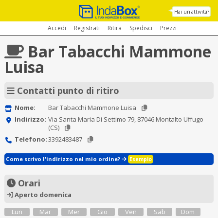
Hai un'attività?
Accedi
Registrati
Ritira
Spedisci
Prezzi
Bar Tabacchi Mammone
Luisa
Contatti punto di ritiro
Nome:
Bar Tabacchi Mammone Luisa
Indirizzo:
Via Santa Maria Di Settimo 79, 87046 Montalto Uffugo
(CS)
Telefono:
3392483487
Come scrivo l'indirizzo nel mio ordine?
Esempio
Orari
Aperto domenica
Lun
Mar
Mer
Gio
Ven
Sab
Dom