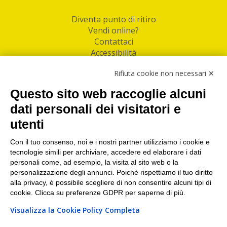
Diventa punto di ritiro
Vendi online?
Contattaci
Accessibilità
Follow Us
Rifiuta cookie non necessari ✕
Facebook
Questo sito web raccoglie alcuni
Linkedin
dati personali dei visitatori e
utenti
I nostri punti di ritiro e spedizione pacchi nelle
maggiori città italiane
Con il tuo consenso, noi e i nostri partner utilizziamo i cookie e
tecnologie simili per archiviare, accedere ed elaborare i dati
Torino
|
Milano
|
Roma
|
Bologna
|
Firenze
|
Genova
|
personali come, ad esempio, la visita al sito web o la
Napoli
|
Varese
personalizzazione degli annunci. Poiché rispettiamo il tuo diritto
alla privacy, è possibile scegliere di non consentire alcuni tipi di
cookie. Clicca su preferenze GDPR per saperne di più.
Visualizza la Cookie Policy Completa
©2026 IndaBox srl