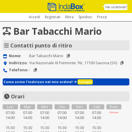
Hai un'attività?
Accedi
Registrati
Ritira
Spedisci
Prezzi
Bar Tabacchi Mario
Contatti punto di ritiro
Nome:
Bar Tabacchi Mario
Indirizzo:
Via Nazionale Al Piemonte 76r, 17100 Savona (SV)
Telefono:
-
Come scrivo l'indirizzo nel mio ordine?
Esempio
Orari
Lun
Mar
Mer
Gio
Ven
Sab
Dom
07:00
07:00
07:00
07:00
07:00
07:00
Chiuso
14:00
14:00
14:00
14:00
14:00
14:00
-
-
-
-
-
-
15:30
15:30
15:30
15:30
15:30
15:30