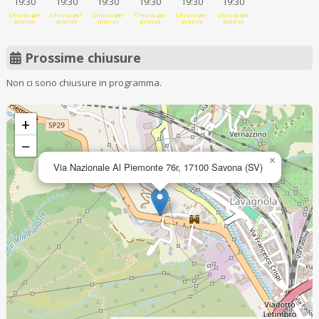
19:30
19:30
19:30
19:30
19:30
19:30
Chiuso per
Chiuso per
Chiuso per
Chiuso per
Chiuso per
Chiuso per
pranzo
pranzo
pranzo
pranzo
pranzo
pranzo
Prossime chiusure
Non ci sono chiusure in programma.
+
−
×
Via Nazionale Al Piemonte 76r, 17100 Savona (SV)