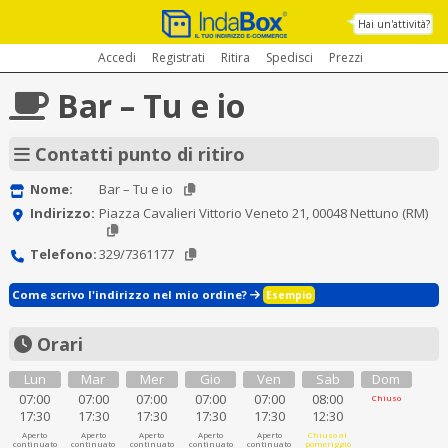
Hai un'attività?
Accedi
Registrati
Ritira
Spedisci
Prezzi
Bar – Tu e io
Contatti punto di ritiro
Nome:
Bar – Tu e io
Indirizzo:
Piazza Cavalieri Vittorio Veneto 21, 00048 Nettuno (RM)
Telefono:
329/7361177
Come scrivo l'indirizzo nel mio ordine?
Esempio
Orari
Lun
Mar
Mer
Gio
Ven
Sab
Dom
07:00
07:00
07:00
07:00
07:00
08:00
Chiuso
17:30
17:30
17:30
17:30
17:30
12:30
Aperto
Aperto
Aperto
Aperto
Aperto
Chiuso al
continuato
continuato
continuato
continuato
continuato
pomeriggio