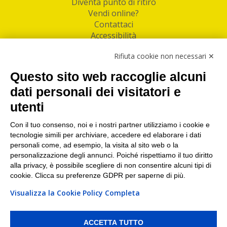
Diventa punto di ritiro
Vendi online?
Contattaci
Accessibilità
Follow Us
Rifiuta cookie non necessari ✕
Facebook
Questo sito web raccoglie alcuni
Linkedin
dati personali dei visitatori e
utenti
I nostri punti di ritiro e spedizione pacchi nelle
maggiori città italiane
Con il tuo consenso, noi e i nostri partner utilizziamo i cookie e
tecnologie simili per archiviare, accedere ed elaborare i dati
Torino
|
Milano
|
Roma
|
Bologna
|
Firenze
|
Genova
|
personali come, ad esempio, la visita al sito web o la
Napoli
|
Varese
personalizzazione degli annunci. Poiché rispettiamo il tuo diritto
alla privacy, è possibile scegliere di non consentire alcuni tipi di
cookie. Clicca su preferenze GDPR per saperne di più.
Visualizza la Cookie Policy Completa
©2026 IndaBox srl
PI/CF/N°Iscr.: 10821360012 | REA: RM 1494760 | Cap.Soc.: 50.000€ |
Whistleblowing
|
Privacy
|
Preferenze Cookies
ACCETTA TUTTO