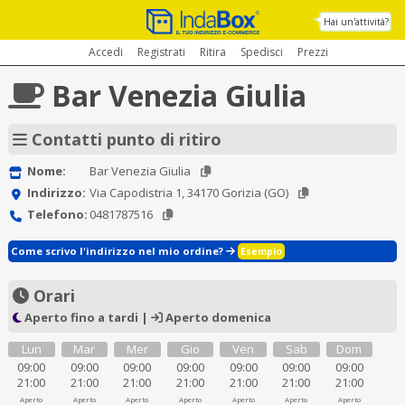
Hai un'attività?
Accedi
Registrati
Ritira
Spedisci
Prezzi
Bar Venezia Giulia
Contatti punto di ritiro
Nome:
Bar Venezia Giulia
Indirizzo:
Via Capodistria 1, 34170 Gorizia (GO)
Telefono:
0481787516
Come scrivo l'indirizzo nel mio ordine?
Esempio
Orari
Aperto fino a tardi |
Aperto domenica
Lun
Mar
Mer
Gio
Ven
Sab
Dom
09:00
09:00
09:00
09:00
09:00
09:00
09:00
21:00
21:00
21:00
21:00
21:00
21:00
21:00
Aperto
Aperto
Aperto
Aperto
Aperto
Aperto
Aperto