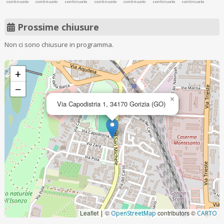
continuato
continuato
continuato
continuato
continuato
continuato
continuato
Prossime chiusure
Non ci sono chiusure in programma.
+
−
×
Via Capodistria 1, 34170 Gorizia (GO)
Leaflet
©
contributors ©
|
OpenStreetMap
CARTO