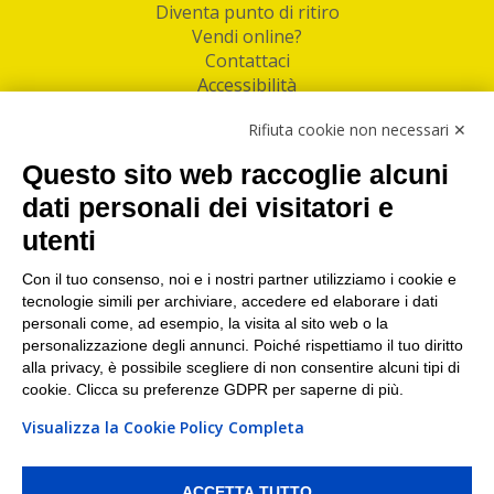
Diventa punto di ritiro
Vendi online?
Contattaci
Accessibilità
Follow Us
Rifiuta cookie non necessari ✕
Facebook
Questo sito web raccoglie alcuni
Linkedin
dati personali dei visitatori e
utenti
I nostri punti di ritiro e spedizione pacchi nelle
maggiori città italiane
Con il tuo consenso, noi e i nostri partner utilizziamo i cookie e
tecnologie simili per archiviare, accedere ed elaborare i dati
Torino
|
Milano
|
Roma
|
Bologna
|
Firenze
|
Genova
|
personali come, ad esempio, la visita al sito web o la
Napoli
|
Varese
personalizzazione degli annunci. Poiché rispettiamo il tuo diritto
alla privacy, è possibile scegliere di non consentire alcuni tipi di
cookie. Clicca su preferenze GDPR per saperne di più.
Visualizza la Cookie Policy Completa
©2026 IndaBox srl
PI/CF/N°Iscr.: 10821360012 | REA: RM 1494760 | Cap.Soc.: 50.000€ |
Whistleblowing
|
Privacy
|
Preferenze Cookies
ACCETTA TUTTO