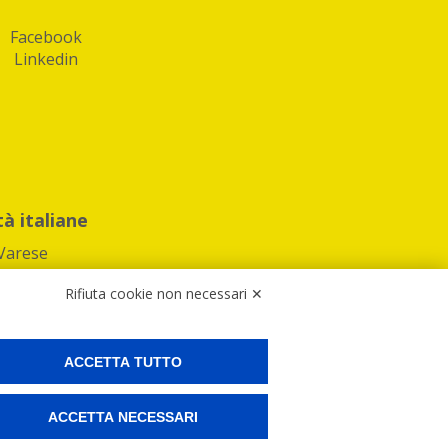
Facebook
Linkedin
tà italiane
Varese
Rifiuta cookie non necessari ✕
ACCETTA TUTTO
Preferenze Cookies
ACCETTA NECESSARI
ne e spedire i tuoi pacchi.