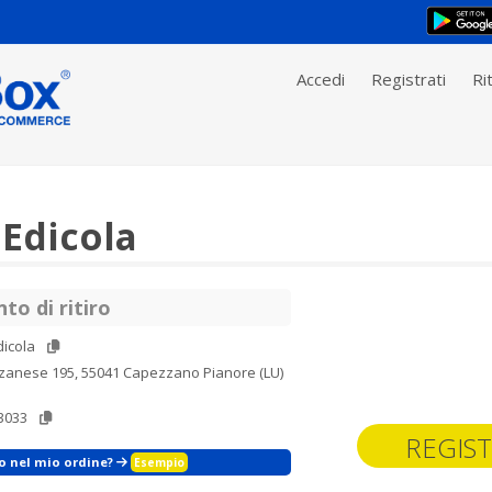
Accedi
Registrati
Rit
Edicola
to di ritiro
icola
rzanese 195, 55041 Capezzano Pianore (LU)
3033
REGIST
zo nel mio ordine?
Esempio