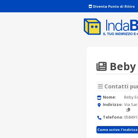
Diventa Punto di Ritiro
Beby 
Contatti pun
Nome:
Beby Ed
Indirizzo:
Via Sa
Telefono:
058491
Come scrivo l'indiriz