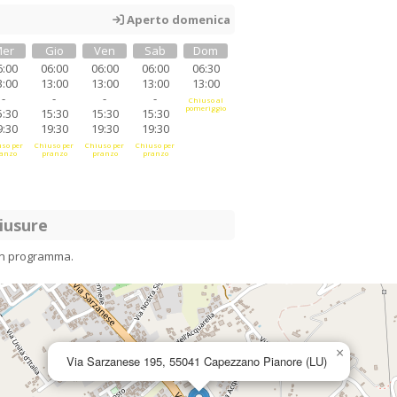
Aperto domenica
er
Gio
Ven
Sab
Dom
6:00
06:00
06:00
06:00
06:30
3:00
13:00
13:00
13:00
13:00
-
-
-
-
Chiuso al
pomeriggio
5:30
15:30
15:30
15:30
9:30
19:30
19:30
19:30
so per
Chiuso per
Chiuso per
Chiuso per
anzo
pranzo
pranzo
pranzo
iusure
in programma.
×
Via Sarzanese 195, 55041 Capezzano Pianore (LU)