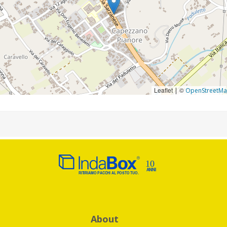
Leaflet
©
|
OpenStreetM
About