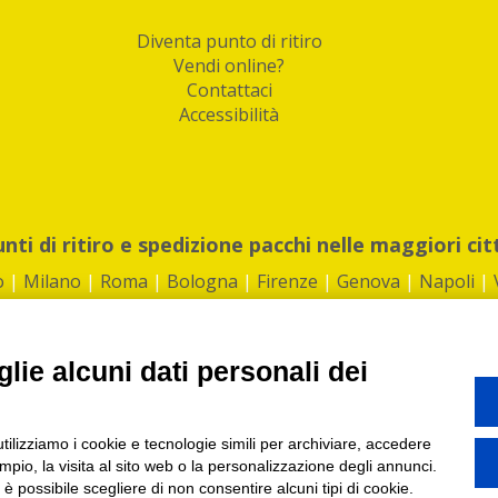
Diventa punto di ritiro
Vendi online?
Contattaci
Accessibilità
unti di ritiro e spedizione pacchi nelle maggiori cit
o
|
Milano
|
Roma
|
Bologna
|
Firenze
|
Genova
|
Napoli
|
lie alcuni dati personali dei
©2026 IndaBox srl
utilizziamo i cookie e tecnologie simili per archiviare, accedere
1360012 | REA: RM 1494760 | Cap.Soc.: 50.000€ |
Whistleblowing
|
Privacy
|
ti di ritiro tra Bar, Tabaccai, Edicole e Kipoint per ritirare i tuoi acquisti onli
pio, la visita al sito web o la personalizzazione degli annunci.
, è possibile scegliere di non consentire alcuni tipi di cookie.