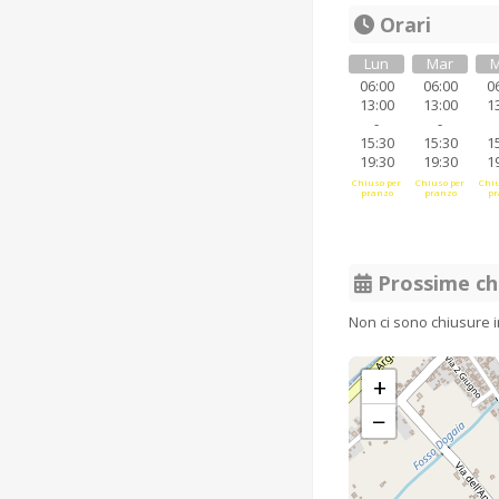
Orari
Lun
Mar
M
06:00
06:00
0
13:00
13:00
1
-
-
15:30
15:30
1
19:30
19:30
1
Chiuso per
Chiuso per
Chiu
pranzo
pranzo
pr
Prossime ch
Non ci sono chiusure 
+
−