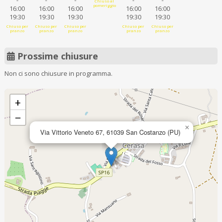
-
-
-
-
-
Chiuso al
pomeriggio
16:00
16:00
16:00
16:00
16:00
19:30
19:30
19:30
19:30
19:30
Chiuso per
Chiuso per
Chiuso per
Chiuso per
Chiuso per
pranzo
pranzo
pranzo
pranzo
pranzo
Prossime chiusure
Non ci sono chiusure in programma.
+
−
×
Via Vittorio Veneto 67, 61039 San Costanzo (PU)