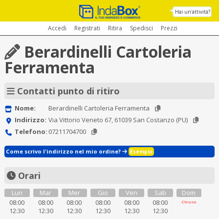
Hai un'attività?
Accedi
Registrati
Ritira
Spedisci
Prezzi
Berardinelli Cartoleria
Ferramenta
Contatti punto di ritiro
Nome:
Berardinelli Cartoleria Ferramenta
Indirizzo:
Via Vittorio Veneto 67, 61039 San Costanzo (PU)
Telefono:
07211704700
Come scrivo l'indirizzo nel mio ordine?
Esempio
Orari
Lun
Mar
Mer
Gio
Ven
Sab
Dom
08:00
08:00
08:00
08:00
08:00
08:00
Chiuso
12:30
12:30
12:30
12:30
12:30
12:30