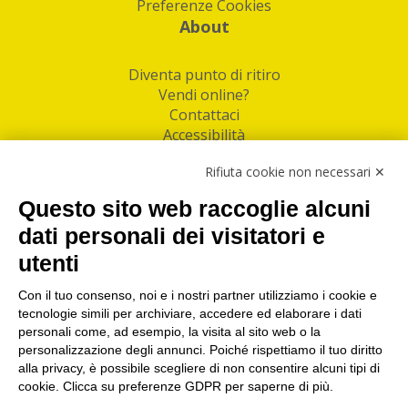
Preferenze Cookies
About
Diventa punto di ritiro
Vendi online?
Contattaci
Accessibilità
Follow Us
Rifiuta cookie non necessari ✕
Facebook
Questo sito web raccoglie alcuni
Linkedin
dati personali dei visitatori e
utenti
I nostri punti di ritiro e spedizione pacchi nelle
maggiori città italiane
Con il tuo consenso, noi e i nostri partner utilizziamo i cookie e
tecnologie simili per archiviare, accedere ed elaborare i dati
Torino
|
Milano
|
Roma
|
Bologna
|
Firenze
|
Genova
|
personali come, ad esempio, la visita al sito web o la
Napoli
|
Varese
personalizzazione degli annunci. Poiché rispettiamo il tuo diritto
alla privacy, è possibile scegliere di non consentire alcuni tipi di
cookie. Clicca su preferenze GDPR per saperne di più.