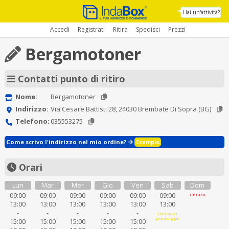
Hai un'attività?
Accedi
Registrati
Ritira
Spedisci
Prezzi
Bergamotoner
Contatti punto di ritiro
Nome:
Bergamotoner
Indirizzo:
Via Cesare Battisti 28, 24030 Brembate Di Sopra (BG)
Telefono:
035553275
Come scrivo l'indirizzo nel mio ordine?
Esempio
Orari
Lun
Mar
Mer
Gio
Ven
Sab
Dom
09:00
09:00
09:00
09:00
09:00
09:00
Chiuso
13:00
13:00
13:00
13:00
13:00
13:00
-
-
-
-
-
Chiuso al
pomeriggio
15:00
15:00
15:00
15:00
15:00