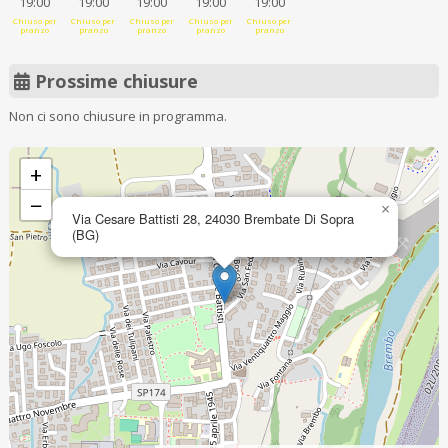
19:00
19:00
19:00
19:00
19:00
Chiuso per
Chiuso per
Chiuso per
Chiuso per
Chiuso per
pranzo
pranzo
pranzo
pranzo
pranzo
Prossime chiusure
Non ci sono chiusure in programma.
+
−
×
Via Cesare Battisti 28, 24030 Brembate Di Sopra
(BG)