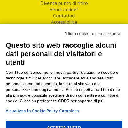
Diventa punto di ritiro
Vendi online?
Contattaci
Accessibilità
Follow Us
Rifiuta cookie non necessari ✕
Facebook
Questo sito web raccoglie alcuni
Linkedin
dati personali dei visitatori e
utenti
I nostri punti di ritiro e spedizione pacchi nelle
maggiori città italiane
Con il tuo consenso, noi e i nostri partner utilizziamo i cookie e
tecnologie simili per archiviare, accedere ed elaborare i dati
Torino
|
Milano
|
Roma
|
Bologna
|
Firenze
|
Genova
|
personali come, ad esempio, la visita al sito web o la
Napoli
|
Varese
personalizzazione degli annunci. Poiché rispettiamo il tuo diritto
alla privacy, è possibile scegliere di non consentire alcuni tipi di
cookie. Clicca su preferenze GDPR per saperne di più.
Visualizza la Cookie Policy Completa
©2026 IndaBox srl
PI/CF/N°Iscr.: 10821360012 | REA: RM 1494760 | Cap.Soc.: 50.000€ |
Whistleblowing
|
Privacy
|
Preferenze Cookies
ACCETTA TUTTO