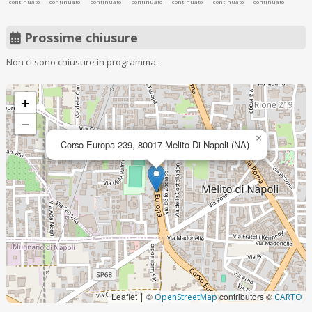
continuato
continuato
continuato
continuato
continuato
continuato
continuato
Prossime chiusure
Non ci sono chiusure in programma.
+
−
×
Corso Europa 239, 80017 Melito Di Napoli (NA)
Leaflet
©
contributors ©
|
OpenStreetMap
CARTO