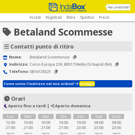
Hai un'attività?
Accedi
Registrati
Ritira
Spedisci
Prezzi
Betaland Scommesse
Contatti punto di ritiro
Nome:
Betaland Scommesse
Indirizzo:
Corso Europa 239, 80017 Melito Di Napoli (NA)
Telefono:
0816129225
Come scrivo l'indirizzo nel mio ordine?
Esempio
Orari
Aperto fino a tardi |
Aperto domenica
Lun
Mar
Mer
Gio
Ven
Sab
Dom
12:00
10:00
10:00
10:00
10:00
09:00
09:00
21:00
21:00
21:00
21:00
23:00
23:00
23:00
Aperto
Aperto
Aperto
Aperto
Aperto
Aperto
Aperto