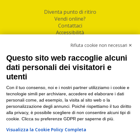
Diventa punto di ritiro
Vendi online?
Contattaci
Accessibilità
Follow Us
Rifiuta cookie non necessari ✕
Facebook
Questo sito web raccoglie alcuni
Linkedin
dati personali dei visitatori e
utenti
I nostri punti di ritiro e spedizione pacchi nelle
maggiori città italiane
Con il tuo consenso, noi e i nostri partner utilizziamo i cookie e
tecnologie simili per archiviare, accedere ed elaborare i dati
Torino
|
Milano
|
Roma
|
Bologna
|
Firenze
|
Genova
|
personali come, ad esempio, la visita al sito web o la
Napoli
|
Varese
personalizzazione degli annunci. Poiché rispettiamo il tuo diritto
alla privacy, è possibile scegliere di non consentire alcuni tipi di
cookie. Clicca su preferenze GDPR per saperne di più.
Visualizza la Cookie Policy Completa
©2026 IndaBox srl