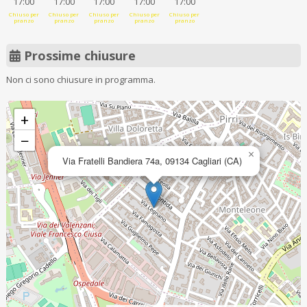
17:00
17:00
17:00
17:00
17:00
Chiuso per
Chiuso per
Chiuso per
Chiuso per
Chiuso per
pranzo
pranzo
pranzo
pranzo
pranzo
Prossime chiusure
Non ci sono chiusure in programma.
+
−
×
Via Fratelli Bandiera 74a, 09134 Cagliari (CA)