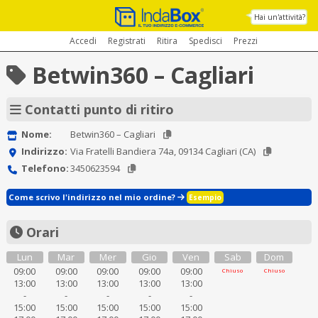
Hai un'attività?
Accedi
Registrati
Ritira
Spedisci
Prezzi
Betwin360 – Cagliari
Contatti punto di ritiro
Nome:
Betwin360 – Cagliari
Indirizzo:
Via Fratelli Bandiera 74a, 09134 Cagliari (CA)
Telefono:
3450623594
Come scrivo l'indirizzo nel mio ordine?
Esempio
Orari
Lun
Mar
Mer
Gio
Ven
Sab
Dom
09:00
09:00
09:00
09:00
09:00
Chiuso
Chiuso
13:00
13:00
13:00
13:00
13:00
-
-
-
-
-
15:00
15:00
15:00
15:00
15:00