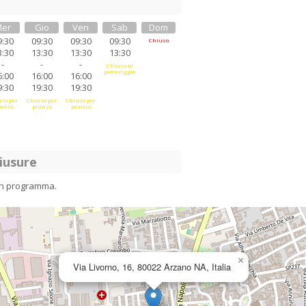
er
Gio
Ven
Sab
Dom
9:30
09:30
09:30
09:30
Chiuso
3:30
13:30
13:30
13:30
-
-
-
Chiuso al
pomeriggio
6:00
16:00
16:00
9:30
19:30
19:30
so per
Chiuso per
Chiuso per
anzo
pranzo
pranzo
iusure
in programma.
×
Via Livorno, 16, 80022 Arzano NA, Italia