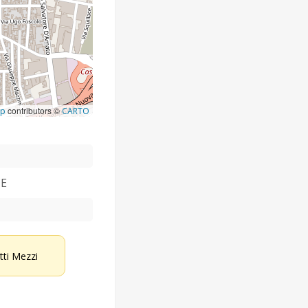
contributors ©
ap
CARTO
CE
etti Mezzi