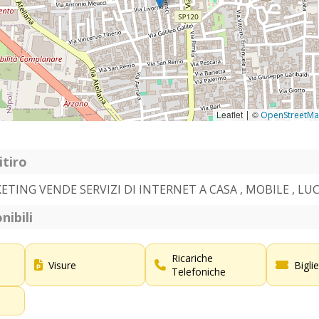
Leaflet
©
|
OpenStreetM
itiro
ETING VENDE SERVIZI DI INTERNET A CASA , MOBILE , LU
nibili
Ricariche
Visure
Bigli
Telefoniche