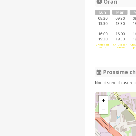
Orari
Lun
Mar
M
09:30
09:30
0
13:30
13:30
1
-
-
16:00
16:00
1
19:30
19:30
1
Chiuso per
Chiuso per
Chiu
pranzo
pranzo
pr
Prossime ch
Non ci sono chiusure 
+
−