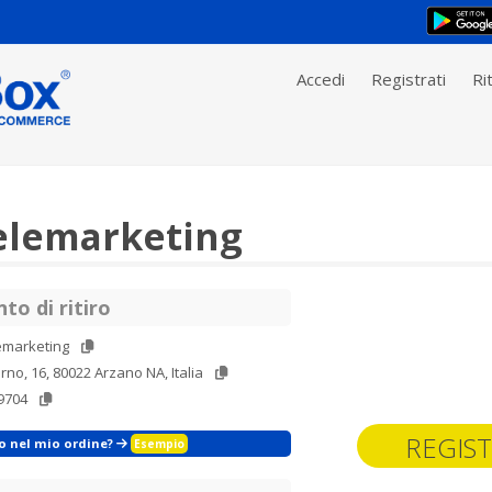
Accedi
Registrati
Rit
elemarketing
to di ritiro
emarketing
orno, 16, 80022 Arzano NA, Italia
9704
REGIST
zo nel mio ordine?
Esempio