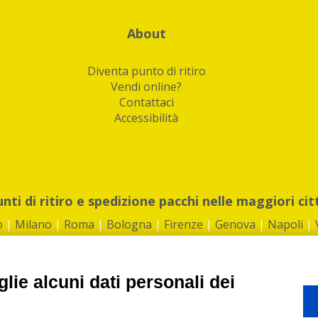
About
Diventa punto di ritiro
Vendi online?
Contattaci
Accessibilità
unti di ritiro e spedizione pacchi nelle maggiori cit
o
|
Milano
|
Roma
|
Bologna
|
Firenze
|
Genova
|
Napoli
|
lie alcuni dati personali dei
©2026 IndaBox srl