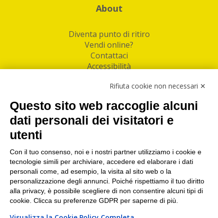
About
Diventa punto di ritiro
Vendi online?
Contattaci
Accessibilità
Follow Us
Rifiuta cookie non necessari ✕
Facebook
Questo sito web raccoglie alcuni
Linkedin
dati personali dei visitatori e
utenti
I nostri punti di ritiro e spedizione pacchi nelle
maggiori città italiane
Con il tuo consenso, noi e i nostri partner utilizziamo i cookie e
tecnologie simili per archiviare, accedere ed elaborare i dati
Torino
|
Milano
|
Roma
|
Bologna
|
Firenze
|
Genova
|
personali come, ad esempio, la visita al sito web o la
Napoli
|
Varese
personalizzazione degli annunci. Poiché rispettiamo il tuo diritto
alla privacy, è possibile scegliere di non consentire alcuni tipi di
cookie. Clicca su preferenze GDPR per saperne di più.
Visualizza la Cookie Policy Completa