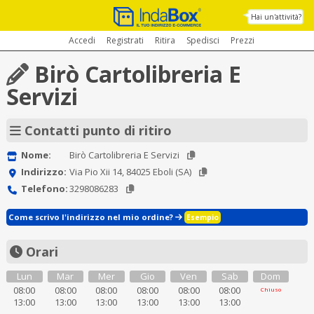
Hai un'attività?
Accedi
Registrati
Ritira
Spedisci
Prezzi
Birò Cartolibreria E
Servizi
Contatti punto di ritiro
Nome:
Birò Cartolibreria E Servizi
Indirizzo:
Via Pio Xii 14, 84025 Eboli (SA)
Telefono:
3298086283
Come scrivo l'indirizzo nel mio ordine?
Esempio
Orari
Lun
Mar
Mer
Gio
Ven
Sab
Dom
08:00
08:00
08:00
08:00
08:00
08:00
Chiuso
13:00
13:00
13:00
13:00
13:00
13:00