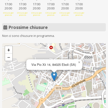
-
-
-
-
-
-
17:00
17:00
17:00
17:00
17:00
17:00
20:00
20:00
20:00
20:00
20:00
20:00
Chiuso per
Chiuso per
Chiuso per
Chiuso per
Chiuso per
Chiuso per
pranzo
pranzo
pranzo
pranzo
pranzo
pranzo
Prossime chiusure
Non ci sono chiusure in programma.
+
−
×
Via Pio Xii 14, 84025 Eboli (SA)