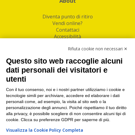
About
Diventa punto di ritiro
Vendi online?
Contattaci
Accessibilità
Follow Us
Rifiuta cookie non necessari ✕
Facebook
Questo sito web raccoglie alcuni
Linkedin
dati personali dei visitatori e
utenti
I nostri punti di ritiro e spedizione pacchi nelle
maggiori città italiane
Con il tuo consenso, noi e i nostri partner utilizziamo i cookie e
tecnologie simili per archiviare, accedere ed elaborare i dati
Torino
|
Milano
|
Roma
|
Bologna
|
Firenze
|
Genova
|
personali come, ad esempio, la visita al sito web o la
Napoli
|
Varese
personalizzazione degli annunci. Poiché rispettiamo il tuo diritto
alla privacy, è possibile scegliere di non consentire alcuni tipi di
cookie. Clicca su preferenze GDPR per saperne di più.
Visualizza la Cookie Policy Completa