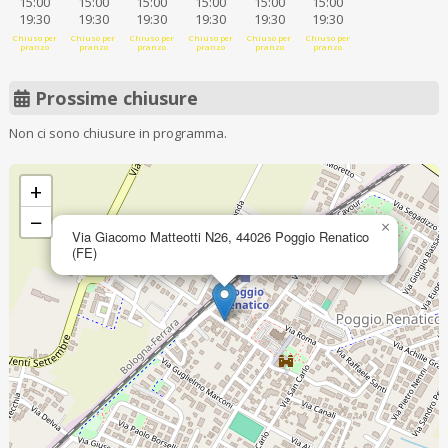
15:00
15:00
15:00
15:00
15:00
15:00
19:30
19:30
19:30
19:30
19:30
19:30
Chiuso per
Chiuso per
Chiuso per
Chiuso per
Chiuso per
Chiuso per
pranzo
pranzo
pranzo
pranzo
pranzo
pranzo
Prossime chiusure
Non ci sono chiusure in programma.
+
−
×
Via Giacomo Matteotti N26, 44026 Poggio Renatico
(FE)