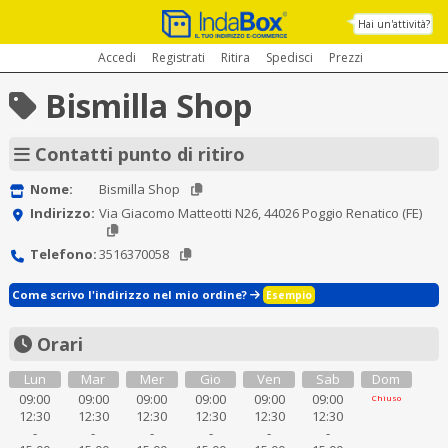
Hai un'attività?
Accedi
Registrati
Ritira
Spedisci
Prezzi
Bismilla Shop
Contatti punto di ritiro
Nome:
Bismilla Shop
Indirizzo:
Via Giacomo Matteotti N26, 44026 Poggio Renatico (FE)
Telefono:
3516370058
Come scrivo l'indirizzo nel mio ordine?
Esempio
Orari
Lun
Mar
Mer
Gio
Ven
Sab
Dom
09:00
09:00
09:00
09:00
09:00
09:00
Chiuso
12:30
12:30
12:30
12:30
12:30
12:30
-
-
-
-
-
-