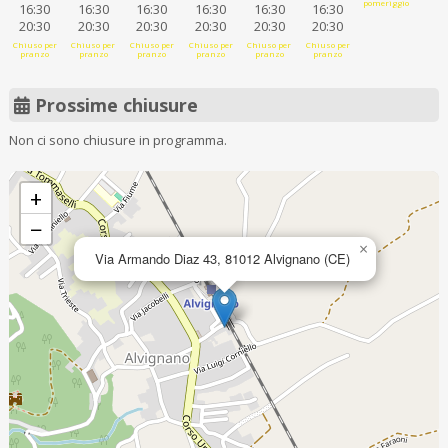
pomeriggio
16:30
16:30
16:30
16:30
16:30
16:30
20:30
20:30
20:30
20:30
20:30
20:30
Chiuso per
Chiuso per
Chiuso per
Chiuso per
Chiuso per
Chiuso per
pranzo
pranzo
pranzo
pranzo
pranzo
pranzo
Prossime chiusure
Non ci sono chiusure in programma.
+
−
×
Via Armando Diaz 43, 81012 Alvignano (CE)