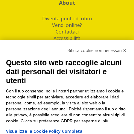
About
Diventa punto di ritiro
Vendi online?
Contattaci
Accessibilità
Follow Us
Rifiuta cookie non necessari ✕
Facebook
Questo sito web raccoglie alcuni
Linkedin
dati personali dei visitatori e
utenti
I nostri punti di ritiro e spedizione pacchi nelle
maggiori città italiane
Con il tuo consenso, noi e i nostri partner utilizziamo i cookie e
tecnologie simili per archiviare, accedere ed elaborare i dati
Torino
|
Milano
|
Roma
|
Bologna
|
Firenze
|
Genova
|
personali come, ad esempio, la visita al sito web o la
Napoli
|
Varese
personalizzazione degli annunci. Poiché rispettiamo il tuo diritto
alla privacy, è possibile scegliere di non consentire alcuni tipi di
cookie. Clicca su preferenze GDPR per saperne di più.
Visualizza la Cookie Policy Completa