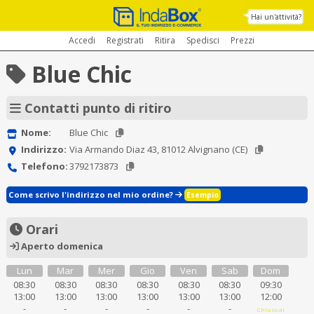
Hai un'attività?
Accedi
Registrati
Ritira
Spedisci
Prezzi
Blue Chic
Contatti punto di ritiro
Nome:
Blue Chic
Indirizzo:
Via Armando Diaz 43, 81012 Alvignano (CE)
Telefono:
3792173873
Come scrivo l'indirizzo nel mio ordine?
Esempio
Orari
Aperto domenica
Lun
Mar
Mer
Gio
Ven
Sab
Dom
08:30
08:30
08:30
08:30
08:30
08:30
09:30
13:00
13:00
13:00
13:00
13:00
13:00
12:00
-
-
-
-
-
-
Chiuso al