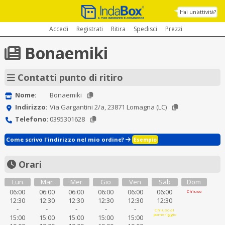
Hai un'attività?
Accedi
Registrati
Ritira
Spedisci
Prezzi
Bonaemiki
Contatti punto di ritiro
Nome:
Bonaemiki
Indirizzo:
Via Gargantini 2/a, 23871 Lomagna (LC)
Telefono:
0395301628
Come scrivo l'indirizzo nel mio ordine?
Esempio
Orari
Lun
Mar
Mer
Gio
Ven
Sab
Dom
06:00
06:00
06:00
06:00
06:00
06:00
Chiuso
12:30
12:30
12:30
12:30
12:30
12:30
-
-
-
-
-
Chiuso al
pomeriggio
15:00
15:00
15:00
15:00
15:00