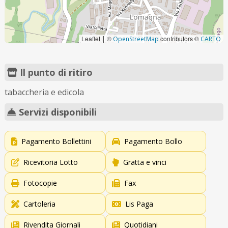
Leaflet
©
contributors ©
|
OpenStreetMap
CARTO
Il punto di ritiro
tabaccheria e edicola
Servizi disponibili
Pagamento Bollettini
Pagamento Bollo
Ricevitoria Lotto
Gratta e vinci
Fotocopie
Fax
Cartoleria
Lis Paga
Rivendita Giornali
Quotidiani