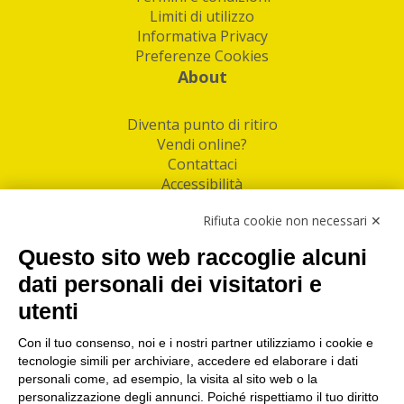
Limiti di utilizzo
Informativa Privacy
Preferenze Cookies
About
Diventa punto di ritiro
Vendi online?
Contattaci
Accessibilità
Follow Us
Rifiuta cookie non necessari ✕
Facebook
Questo sito web raccoglie alcuni
Linkedin
dati personali dei visitatori e
utenti
I nostri punti di ritiro e spedizione pacchi nelle
maggiori città italiane
Con il tuo consenso, noi e i nostri partner utilizziamo i cookie e
tecnologie simili per archiviare, accedere ed elaborare i dati
Torino
|
Milano
|
Roma
|
Bologna
|
Firenze
|
Genova
|
personali come, ad esempio, la visita al sito web o la
Napoli
|
Varese
personalizzazione degli annunci. Poiché rispettiamo il tuo diritto