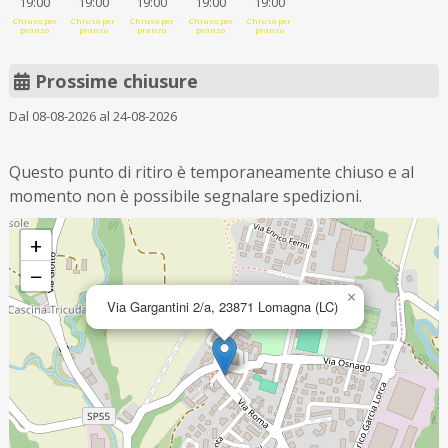
19:00
19:00
19:00
19:00
19:00
Chiuso per
Chiuso per
Chiuso per
Chiuso per
Chiuso per
pranzo
pranzo
pranzo
pranzo
pranzo
Prossime chiusure
Dal 08-08-2026 al 24-08-2026
Questo punto di ritiro è temporaneamente chiuso e al
momento non è possibile segnalare spedizioni.
+
−
×
Via Gargantini 2/a, 23871 Lomagna (LC)