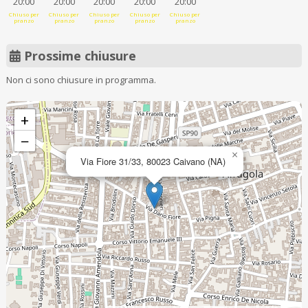
20:00
20:00
20:00
20:00
20:00
Chiuso per
Chiuso per
Chiuso per
Chiuso per
Chiuso per
pranzo
pranzo
pranzo
pranzo
pranzo
Prossime chiusure
Non ci sono chiusure in programma.
+
−
×
Via Fiore 31/33, 80023 Caivano (NA)