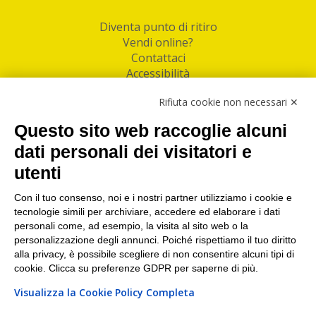
Diventa punto di ritiro
Vendi online?
Contattaci
Accessibilità
Follow Us
Rifiuta cookie non necessari ✕
Facebook
Questo sito web raccoglie alcuni
Linkedin
dati personali dei visitatori e
utenti
I nostri punti di ritiro e spedizione pacchi nelle
maggiori città italiane
Con il tuo consenso, noi e i nostri partner utilizziamo i cookie e
tecnologie simili per archiviare, accedere ed elaborare i dati
Torino
|
Milano
|
Roma
|
Bologna
|
Firenze
|
Genova
|
personali come, ad esempio, la visita al sito web o la
Napoli
|
Varese
personalizzazione degli annunci. Poiché rispettiamo il tuo diritto
alla privacy, è possibile scegliere di non consentire alcuni tipi di
cookie. Clicca su preferenze GDPR per saperne di più.
Visualizza la Cookie Policy Completa
©2026 IndaBox srl