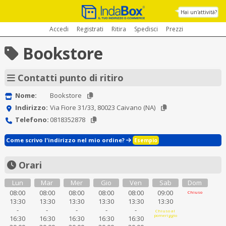
Hai un'attività?
Accedi
Registrati
Ritira
Spedisci
Prezzi
Bookstore
Contatti punto di ritiro
Nome:
Bookstore
Indirizzo:
Via Fiore 31/33, 80023 Caivano (NA)
Telefono:
0818352878
Come scrivo l'indirizzo nel mio ordine?
Esempio
Orari
Lun
Mar
Mer
Gio
Ven
Sab
Dom
08:00
08:00
08:00
08:00
08:00
09:00
Chiuso
13:30
13:30
13:30
13:30
13:30
13:30
-
-
-
-
-
Chiuso al
pomeriggio
16:30
16:30
16:30
16:30
16:30