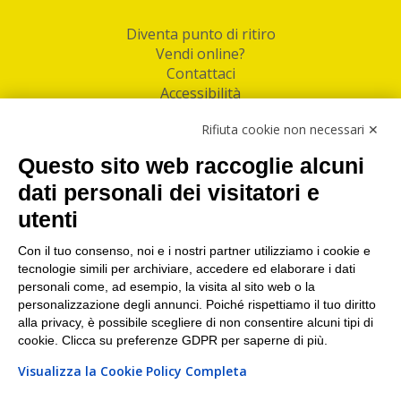
Diventa punto di ritiro
Vendi online?
Contattaci
Accessibilità
Follow Us
Rifiuta cookie non necessari ✕
Facebook
Questo sito web raccoglie alcuni
Linkedin
dati personali dei visitatori e
utenti
I nostri punti di ritiro e spedizione pacchi nelle
maggiori città italiane
Con il tuo consenso, noi e i nostri partner utilizziamo i cookie e
tecnologie simili per archiviare, accedere ed elaborare i dati
Torino
|
Milano
|
Roma
|
Bologna
|
Firenze
|
Genova
|
personali come, ad esempio, la visita al sito web o la
Napoli
|
Varese
personalizzazione degli annunci. Poiché rispettiamo il tuo diritto
alla privacy, è possibile scegliere di non consentire alcuni tipi di
cookie. Clicca su preferenze GDPR per saperne di più.
Visualizza la Cookie Policy Completa
©2026 IndaBox srl