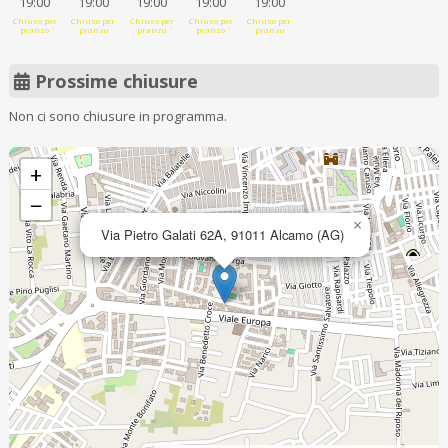
19:00
19:00
19:00
19:00
19:00
Chiuso per
Chiuso per
Chiuso per
Chiuso per
Chiuso per
pranzo
pranzo
pranzo
pranzo
pranzo
Prossime chiusure
Non ci sono chiusure in programma.
+
−
×
Via Pietro Galati 62A, 91011 Alcamo (AG)