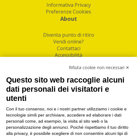
Informativa Privacy
Preferenze Cookies
About
Diventa punto di ritiro
Vendi online?
Contattaci
Accessibilità
Follow Us
Rifiuta cookie non necessari ✕
Facebook
Questo sito web raccoglie alcuni
Linkedin
dati personali dei visitatori e
utenti
I nostri punti di ritiro e spedizione pacchi nelle
maggiori città italiane
Con il tuo consenso, noi e i nostri partner utilizziamo i cookie e
tecnologie simili per archiviare, accedere ed elaborare i dati
Torino
|
Milano
|
Roma
|
Bologna
|
Firenze
|
Genova
|
personali come, ad esempio, la visita al sito web o la
Napoli
|
Varese
personalizzazione degli annunci. Poiché rispettiamo il tuo diritto
alla privacy, è possibile scegliere di non consentire alcuni tipi di