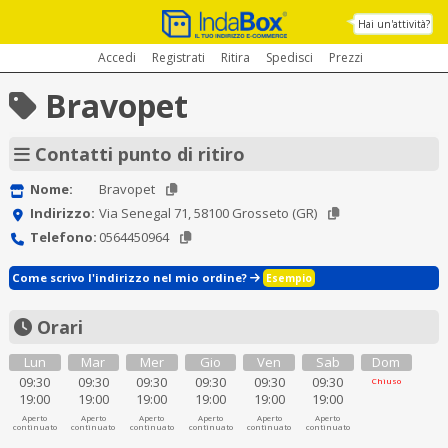
Hai un'attività?
Accedi
Registrati
Ritira
Spedisci
Prezzi
Bravopet
Contatti punto di ritiro
Nome:
Bravopet
Indirizzo:
Via Senegal 71, 58100 Grosseto (GR)
Telefono:
0564450964
Come scrivo l'indirizzo nel mio ordine?
Esempio
Orari
Lun
Mar
Mer
Gio
Ven
Sab
Dom
09:30
09:30
09:30
09:30
09:30
09:30
Chiuso
19:00
19:00
19:00
19:00
19:00
19:00
Aperto
Aperto
Aperto
Aperto
Aperto
Aperto
continuato
continuato
continuato
continuato
continuato
continuato