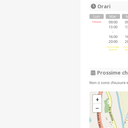
Orari
Lun
Mar
M
09:00
0
Chiuso
13:00
1
-
16:00
1
20:00
2
Chiuso per
Chiu
pranzo
pr
Prossime ch
Non ci sono chiusure 
+
−