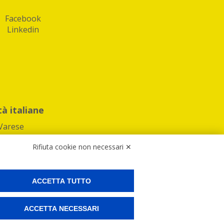
Facebook
Linkedin
tà italiane
Varese
Rifiuta cookie non necessari ✕
ACCETTA TUTTO
Preferenze Cookies
ACCETTA NECESSARI
ne e spedire i tuoi pacchi.