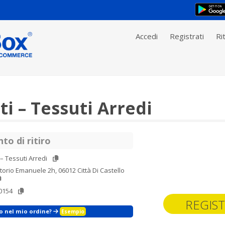
Accedi
Registrati
Rit
i – Tessuti Arredi
to di ritiro
 – Tessuti Arredi
ttorio Emanuele 2h, 06012 Città Di Castello
0154
REGIST
zo nel mio ordine?
Esempio