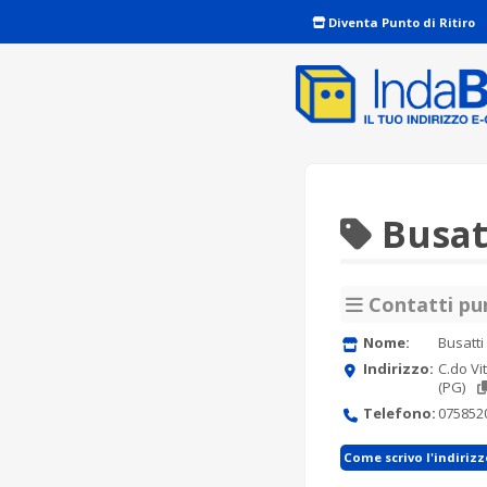
Diventa Punto di Ritiro
Busatt
Contatti pun
Nome:
Busatti
Indirizzo:
C.do Vi
(PG)
Telefono:
075852
Come scrivo l'indiriz