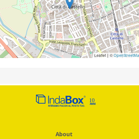
Leaflet
©
|
OpenStreetM
About