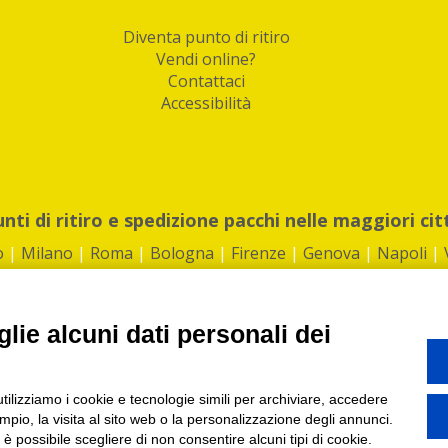
Diventa punto di ritiro
Vendi online?
Contattaci
Accessibilità
unti di ritiro e spedizione pacchi nelle maggiori cit
o
|
Milano
|
Roma
|
Bologna
|
Firenze
|
Genova
|
Napoli
|
lie alcuni dati personali dei
©2026 IndaBox srl
utilizziamo i cookie e tecnologie simili per archiviare, accedere
1360012 | REA: RM 1494760 | Cap.Soc.: 50.000€ |
Whistleblowing
|
Privacy
|
ti di ritiro tra Bar, Tabaccai, Edicole e Kipoint per ritirare i tuoi acquisti onli
pio, la visita al sito web o la personalizzazione degli annunci.
, è possibile scegliere di non consentire alcuni tipi di cookie.