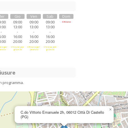
er
Gio
Ven
Sab
Dom
9:00
09:00
09:00
09:00
Chiuso
3:00
13:00
13:00
13:00
-
-
-
-
6:00
16:00
16:00
16:00
0:00
20:00
20:00
20:00
so per
Chiuso per
Chiuso per
Chiuso per
anzo
pranzo
pranzo
pranzo
iusure
in programma.
×
C.do Vittorio Emanuele 2h, 06012 Città Di Castello
(PG)