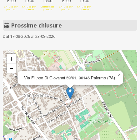
19:00
19:00
19:00
19:00
19:00
Chiuso per
Chiuso per
Chiuso per
Chiuso per
Chiuso per
pranzo
pranzo
pranzo
pranzo
pranzo
Prossime chiusure
Dal 17-08-2026 al 23-08-2026
+
−
×
Via Filippo Di Giovanni 59/61, 90146 Palermo (PA)