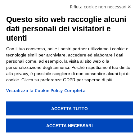
Follow Us
Rifiuta cookie non necessari ✕
Facebook
Questo sito web raccoglie alcuni
Linkedin
dati personali dei visitatori e
utenti
I nostri punti di ritiro e spedizione pacchi nelle
maggiori città italiane
Con il tuo consenso, noi e i nostri partner utilizziamo i cookie e
tecnologie simili per archiviare, accedere ed elaborare i dati
Torino
|
Milano
|
Roma
|
Bologna
|
Firenze
|
Genova
|
personali come, ad esempio, la visita al sito web o la
Napoli
|
Varese
personalizzazione degli annunci. Poiché rispettiamo il tuo diritto
alla privacy, è possibile scegliere di non consentire alcuni tipi di
cookie. Clicca su preferenze GDPR per saperne di più.
Visualizza la Cookie Policy Completa
©2026 IndaBox srl
PI/CF/N°Iscr.: 10821360012 | REA: RM 1494760 | Cap.Soc.: 50.000€ |
Whistleblowing
|
Privacy
|
Preferenze Cookies
ACCETTA TUTTO
IndaBox | Oltre 11.500 punti di ritiro tra Bar, Tabaccai, Edicole e Kipoint per
ritirare i tuoi acquisti online e spedire i tuoi pacchi.
ACCETTA NECESSARI