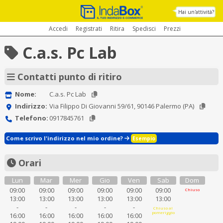
Hai un'attività?
Accedi
Registrati
Ritira
Spedisci
Prezzi
C.a.s. Pc Lab
Contatti punto di ritiro
Nome:
C.a.s. Pc Lab
Indirizzo:
Via Filippo Di Giovanni 59/61, 90146 Palermo (PA)
Telefono:
0917845761
Come scrivo l'indirizzo nel mio ordine?
Esempio
Orari
Lun
Mar
Mer
Gio
Ven
Sab
Dom
09:00
09:00
09:00
09:00
09:00
09:00
Chiuso
13:00
13:00
13:00
13:00
13:00
13:00
-
-
-
-
-
Chiuso al
pomeriggio
16:00
16:00
16:00
16:00
16:00