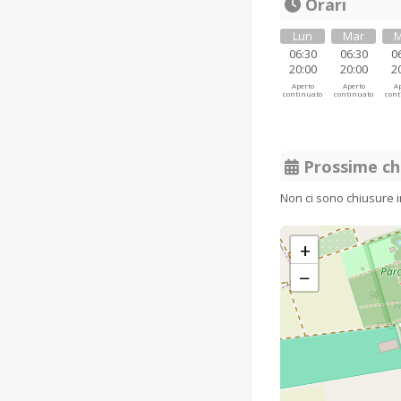
Orari
Lun
Mar
M
06:30
06:30
0
20:00
20:00
2
Aperto
Aperto
Ap
continuato
continuato
cont
Prossime ch
Non ci sono chiusure 
+
−