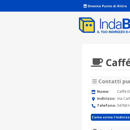
Diventa Punto di Ritiro
Caffé
Contatti pun
Nome:
Caffé D
Indirizzo:
Via Carl
Telefono:
347661
Come scrivo l'indiriz