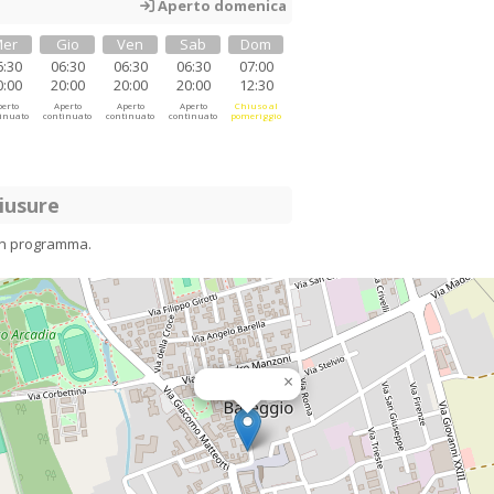
Aperto domenica
er
Gio
Ven
Sab
Dom
6:30
06:30
06:30
06:30
07:00
0:00
20:00
20:00
20:00
12:30
erto
Aperto
Aperto
Aperto
Chiuso al
inuato
continuato
continuato
continuato
pomeriggio
iusure
in programma.
×