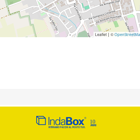
Leaflet
©
|
OpenStreetM