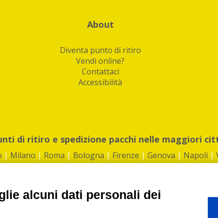
About
Diventa punto di ritiro
Vendi online?
Contattaci
Accessibilità
unti di ritiro e spedizione pacchi nelle maggiori cit
o
|
Milano
|
Roma
|
Bologna
|
Firenze
|
Genova
|
Napoli
|
lie alcuni dati personali dei
©2026 IndaBox srl