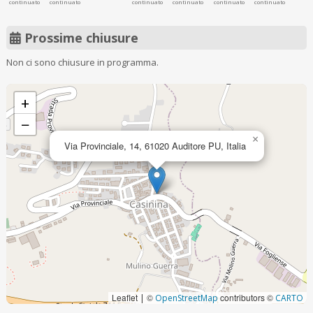
continuato
continuato
continuato
continuato
continuato
continuato
Prossime chiusure
Non ci sono chiusure in programma.
+
−
×
Via Provinciale, 14, 61020 Auditore PU, Italia
Leaflet
©
contributors ©
|
OpenStreetMap
CARTO