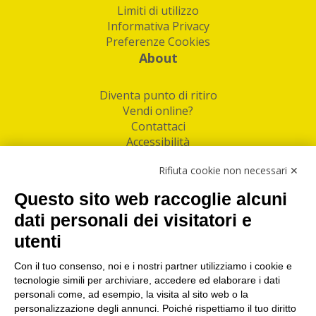
Limiti di utilizzo
Informativa Privacy
Preferenze Cookies
About
Diventa punto di ritiro
Vendi online?
Contattaci
Accessibilità
Follow Us
Rifiuta cookie non necessari ✕
Facebook
Questo sito web raccoglie alcuni
Linkedin
dati personali dei visitatori e
utenti
I nostri punti di ritiro e spedizione pacchi nelle
maggiori città italiane
Con il tuo consenso, noi e i nostri partner utilizziamo i cookie e
tecnologie simili per archiviare, accedere ed elaborare i dati
Torino
|
Milano
|
Roma
|
Bologna
|
Firenze
|
Genova
|
personali come, ad esempio, la visita al sito web o la
Napoli
|
Varese
personalizzazione degli annunci. Poiché rispettiamo il tuo diritto