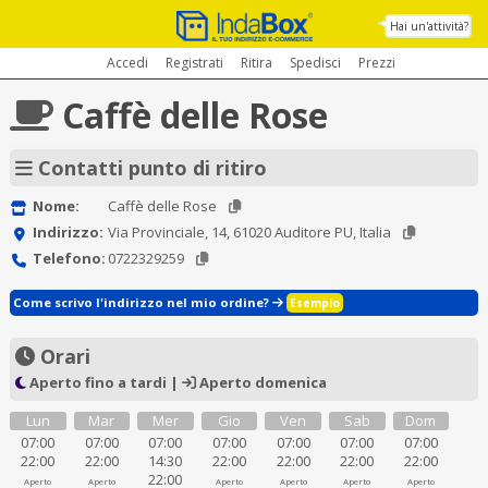
Hai un'attività?
Accedi
Registrati
Ritira
Spedisci
Prezzi
Caffè delle Rose
Contatti punto di ritiro
Nome:
Caffè delle Rose
Indirizzo:
Via Provinciale, 14, 61020 Auditore PU, Italia
Telefono:
0722329259
Come scrivo l'indirizzo nel mio ordine?
Esempio
Orari
Aperto fino a tardi |
Aperto domenica
Lun
Mar
Mer
Gio
Ven
Sab
Dom
07:00
07:00
07:00
07:00
07:00
07:00
07:00
22:00
22:00
14:30
22:00
22:00
22:00
22:00
22:00
Aperto
Aperto
Aperto
Aperto
Aperto
Aperto