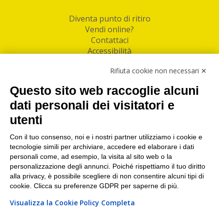
Diventa punto di ritiro
Vendi online?
Contattaci
Accessibilità
Follow Us
Rifiuta cookie non necessari ✕
Facebook
Questo sito web raccoglie alcuni
Linkedin
dati personali dei visitatori e
utenti
I nostri punti di ritiro e spedizione pacchi nelle
maggiori città italiane
Con il tuo consenso, noi e i nostri partner utilizziamo i cookie e
tecnologie simili per archiviare, accedere ed elaborare i dati
Torino
|
Milano
|
Roma
|
Bologna
|
Firenze
|
Genova
|
personali come, ad esempio, la visita al sito web o la
Napoli
|
Varese
personalizzazione degli annunci. Poiché rispettiamo il tuo diritto
alla privacy, è possibile scegliere di non consentire alcuni tipi di
cookie. Clicca su preferenze GDPR per saperne di più.
Visualizza la Cookie Policy Completa
©2026 IndaBox srl