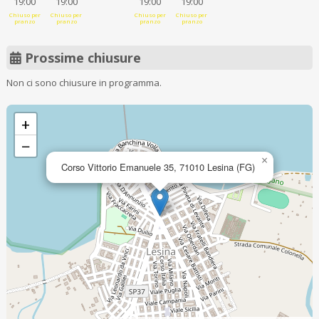
19:00
19:00
19:00
19:00
Chiuso per
Chiuso per
Chiuso per
Chiuso per
pranzo
pranzo
pranzo
pranzo
Prossime chiusure
Non ci sono chiusure in programma.
+
−
×
Corso Vittorio Emanuele 35, 71010 Lesina (FG)