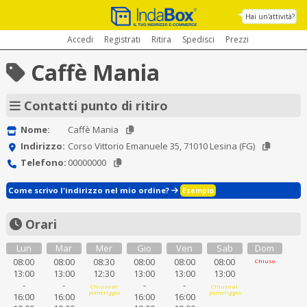
Hai un'attività?
Accedi
Registrati
Ritira
Spedisci
Prezzi
Caffè Mania
Contatti punto di ritiro
Nome:
Caffè Mania
Indirizzo:
Corso Vittorio Emanuele 35, 71010 Lesina (FG)
Telefono:
00000000
Come scrivo l'indirizzo nel mio ordine?
Esempio
Orari
Lun
Mar
Mer
Gio
Ven
Sab
Dom
08:00
08:00
08:30
08:00
08:00
08:00
Chiuso
13:00
13:00
12:30
13:00
13:00
13:00
-
-
-
-
Chiuso al
Chiuso al
pomeriggio
pomeriggio
16:00
16:00
16:00
16:00