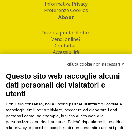
Informativa Privacy
Preferenze Cookies
About
Diventa punto di ritiro
Vendi online?
Contattaci
Accessibilità
Follow Us
Rifiuta cookie non necessari ✕
Facebook
Questo sito web raccoglie alcuni
Linkedin
dati personali dei visitatori e
utenti
I nostri punti di ritiro e spedizione pacchi nelle
maggiori città italiane
Con il tuo consenso, noi e i nostri partner utilizziamo i cookie e
tecnologie simili per archiviare, accedere ed elaborare i dati
Torino
|
Milano
|
Roma
|
Bologna
|
Firenze
|
Genova
|
personali come, ad esempio, la visita al sito web o la
Napoli
|
Varese
personalizzazione degli annunci. Poiché rispettiamo il tuo diritto
alla privacy, è possibile scegliere di non consentire alcuni tipi di