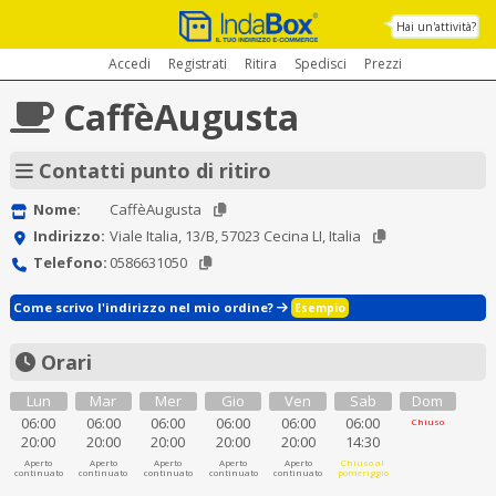
Hai un'attività?
Accedi
Registrati
Ritira
Spedisci
Prezzi
CaffèAugusta
Contatti punto di ritiro
Nome:
CaffèAugusta
Indirizzo:
Viale Italia, 13/B, 57023 Cecina LI, Italia
Telefono:
0586631050
Come scrivo l'indirizzo nel mio ordine?
Esempio
Orari
Lun
Mar
Mer
Gio
Ven
Sab
Dom
06:00
06:00
06:00
06:00
06:00
06:00
Chiuso
20:00
20:00
20:00
20:00
20:00
14:30
Aperto
Aperto
Aperto
Aperto
Aperto
Chiuso al
continuato
continuato
continuato
continuato
continuato
pomeriggio