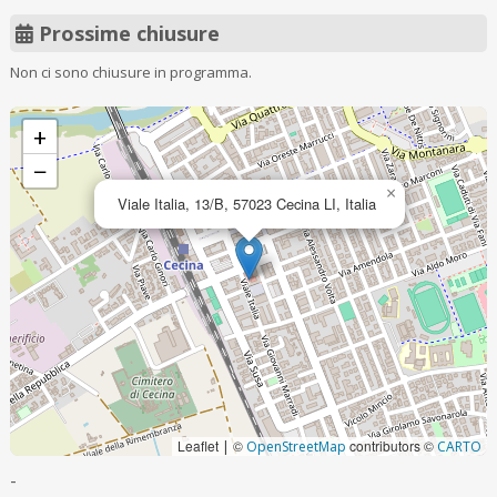
Prossime chiusure
Non ci sono chiusure in programma.
+
−
×
Viale Italia, 13/B, 57023 Cecina LI, Italia
Leaflet
©
contributors ©
|
OpenStreetMap
CARTO
-