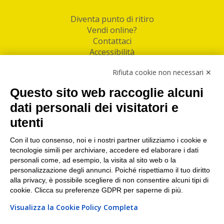
Diventa punto di ritiro
Vendi online?
Contattaci
Accessibilità
Follow Us
Rifiuta cookie non necessari ✕
Facebook
Questo sito web raccoglie alcuni
Linkedin
dati personali dei visitatori e
utenti
I nostri punti di ritiro e spedizione pacchi nelle
maggiori città italiane
Con il tuo consenso, noi e i nostri partner utilizziamo i cookie e
tecnologie simili per archiviare, accedere ed elaborare i dati
Torino
|
Milano
|
Roma
|
Bologna
|
Firenze
|
Genova
|
personali come, ad esempio, la visita al sito web o la
Napoli
|
Varese
personalizzazione degli annunci. Poiché rispettiamo il tuo diritto
alla privacy, è possibile scegliere di non consentire alcuni tipi di
cookie. Clicca su preferenze GDPR per saperne di più.
Visualizza la Cookie Policy Completa
©2026 IndaBox srl