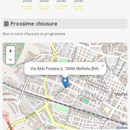
20:00
20:00
20:00
20:00
Chiuso per
Chiuso per
Chiuso per
Chiuso per
pranzo
pranzo
pranzo
pranzo
Prossime chiusure
Non ci sono chiusure in programma.
+
−
×
Via Aldo Fontana 2, 70056 Molfetta (BA)