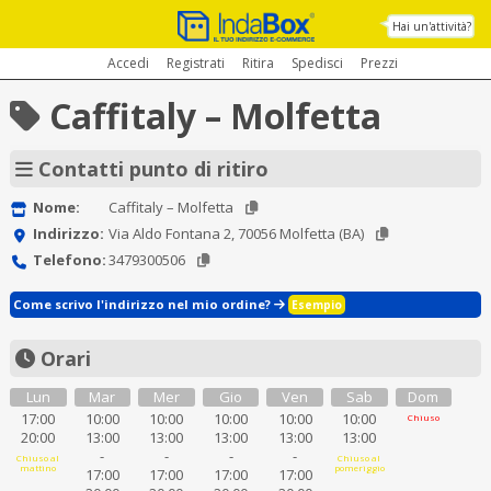
Hai un'attività?
Accedi
Registrati
Ritira
Spedisci
Prezzi
Caffitaly – Molfetta
Contatti punto di ritiro
Nome:
Caffitaly – Molfetta
Indirizzo:
Via Aldo Fontana 2, 70056 Molfetta (BA)
Telefono:
3479300506
Come scrivo l'indirizzo nel mio ordine?
Esempio
Orari
Lun
Mar
Mer
Gio
Ven
Sab
Dom
17:00
10:00
10:00
10:00
10:00
10:00
Chiuso
20:00
13:00
13:00
13:00
13:00
13:00
-
-
-
-
Chiuso al
Chiuso al
mattino
pomeriggio
17:00
17:00
17:00
17:00