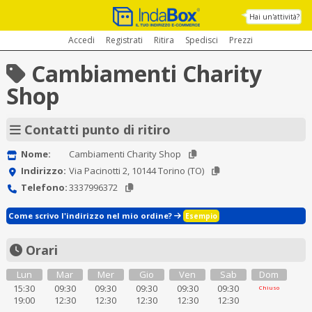
Hai un'attività?
Accedi
Registrati
Ritira
Spedisci
Prezzi
Cambiamenti Charity
Shop
Contatti punto di ritiro
Nome:
Cambiamenti Charity Shop
Indirizzo:
Via Pacinotti 2, 10144 Torino (TO)
Telefono:
3337996372
Come scrivo l'indirizzo nel mio ordine?
Esempio
Orari
Lun
Mar
Mer
Gio
Ven
Sab
Dom
15:30
09:30
09:30
09:30
09:30
09:30
Chiuso
19:00
12:30
12:30
12:30
12:30
12:30