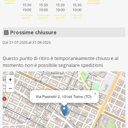
-
-
-
-
Chiuso al
Chiuso al
mattino
pomeriggio
15:30
15:30
15:30
15:30
19:00
19:00
19:00
19:00
Chiuso per
Chiuso per
Chiuso per
Chiuso per
pranzo
pranzo
pranzo
pranzo
Prossime chiusure
Dal 31-07-2026 al 31-08-2026
Questo punto di ritiro è temporaneamente chiuso e al
momento non è possibile segnalare spedizioni.
+
−
×
Via Pacinotti 2, 10144 Torino (TO)