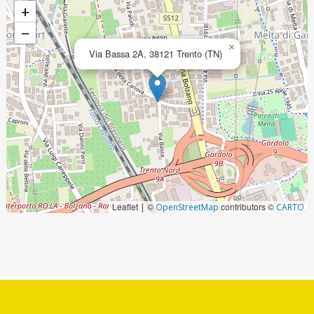
+
−
×
Via Bassa 2A, 38121 Trento (TN)
Leaflet
©
contributors ©
|
OpenStreetMap
CARTO