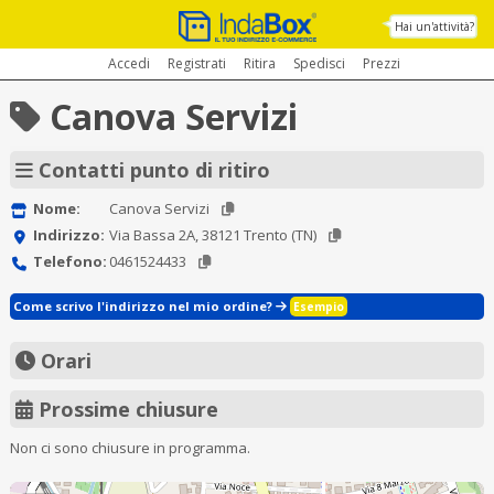
Hai un'attività?
Accedi
Registrati
Ritira
Spedisci
Prezzi
Canova Servizi
Contatti punto di ritiro
Nome:
Canova Servizi
Indirizzo:
Via Bassa 2A, 38121 Trento (TN)
Telefono:
0461524433
Come scrivo l'indirizzo nel mio ordine?
Esempio
Orari
Prossime chiusure
Non ci sono chiusure in programma.