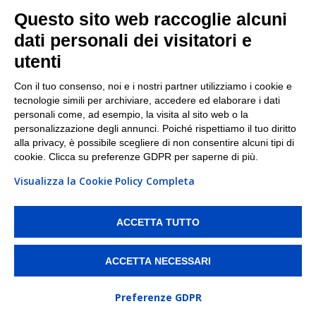
Facebook
Questo sito web raccoglie alcuni
Linkedin
dati personali dei visitatori e
utenti
I nostri punti di ritiro e spedizione pacchi nelle
maggiori città italiane
Con il tuo consenso, noi e i nostri partner utilizziamo i cookie e
tecnologie simili per archiviare, accedere ed elaborare i dati
Torino
|
Milano
|
Roma
|
Bologna
|
Firenze
|
Genova
|
personali come, ad esempio, la visita al sito web o la
Napoli
|
Varese
personalizzazione degli annunci. Poiché rispettiamo il tuo diritto
alla privacy, è possibile scegliere di non consentire alcuni tipi di
cookie. Clicca su preferenze GDPR per saperne di più.
Visualizza la Cookie Policy Completa
©2026 IndaBox srl
PI/CF/N°Iscr.: 10821360012 | REA: RM 1494760 | Cap.Soc.: 50.000€ |
Whistleblowing
|
Privacy
|
Preferenze Cookies
ACCETTA TUTTO
IndaBox | Oltre 11.500 punti di ritiro tra Bar, Tabaccai, Edicole e Kipoint per
ritirare i tuoi acquisti online e spedire i tuoi pacchi.
ACCETTA NECESSARI
Preferenze GDPR