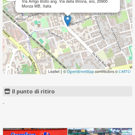
Via Arrigo Boito ang. Via della Birona, snc, 20900
Monza MB, Italia
Leaflet
©
contributors ©
|
OpenStreetMap
CARTO
Il punto di ritiro
-