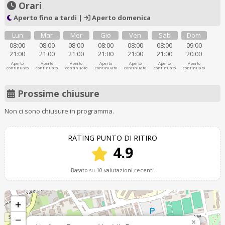
Orari
Aperto fino a tardi |
Aperto domenica
Lun
Mar
Mer
Gio
Ven
Sab
Dom
08:00
08:00
08:00
08:00
08:00
08:00
09:00
21:00
21:00
21:00
21:00
21:00
21:00
20:00
Aperto
Aperto
Aperto
Aperto
Aperto
Aperto
Aperto
continuato
continuato
continuato
continuato
continuato
continuato
continuato
Prossime chiusure
Non ci sono chiusure in programma.
RATING PUNTO DI RITIRO
4.9
Basato su 10 valutazioni recenti
+
−
×