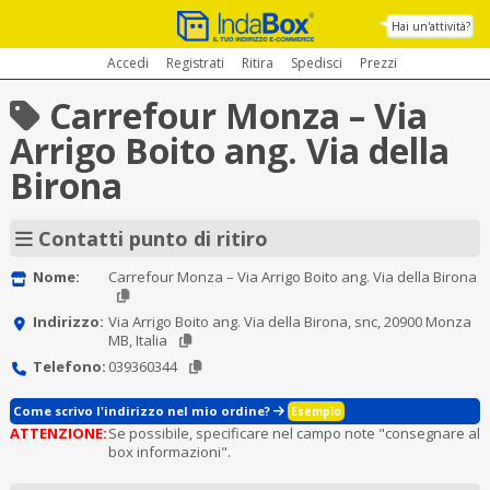
Hai un'attività?
Accedi
Registrati
Ritira
Spedisci
Prezzi
Carrefour Monza – Via
Arrigo Boito ang. Via della
Birona
Contatti punto di ritiro
Nome:
Carrefour Monza – Via Arrigo Boito ang. Via della Birona
Indirizzo:
Via Arrigo Boito ang. Via della Birona, snc, 20900 Monza
MB, Italia
Telefono:
039360344
Come scrivo l'indirizzo nel mio ordine?
Esempio
ATTENZIONE:
Se possibile, specificare nel campo note "consegnare al
box informazioni".