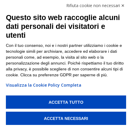
Follow Us
Rifiuta cookie non necessari ✕
Facebook
Questo sito web raccoglie alcuni
Linkedin
dati personali dei visitatori e
utenti
I nostri punti di ritiro e spedizione pacchi nelle
maggiori città italiane
Con il tuo consenso, noi e i nostri partner utilizziamo i cookie e
tecnologie simili per archiviare, accedere ed elaborare i dati
Torino
|
Milano
|
Roma
|
Bologna
|
Firenze
|
Genova
|
personali come, ad esempio, la visita al sito web o la
Napoli
|
Varese
personalizzazione degli annunci. Poiché rispettiamo il tuo diritto
alla privacy, è possibile scegliere di non consentire alcuni tipi di
cookie. Clicca su preferenze GDPR per saperne di più.
Visualizza la Cookie Policy Completa
©2026 IndaBox srl
PI/CF/N°Iscr.: 10821360012 | REA: RM 1494760 | Cap.Soc.: 50.000€ |
Whistleblowing
|
Privacy
|
Preferenze Cookies
ACCETTA TUTTO
IndaBox | Oltre 11.500 punti di ritiro tra Bar, Tabaccai, Edicole e Kipoint per
ritirare i tuoi acquisti online e spedire i tuoi pacchi.
ACCETTA NECESSARI