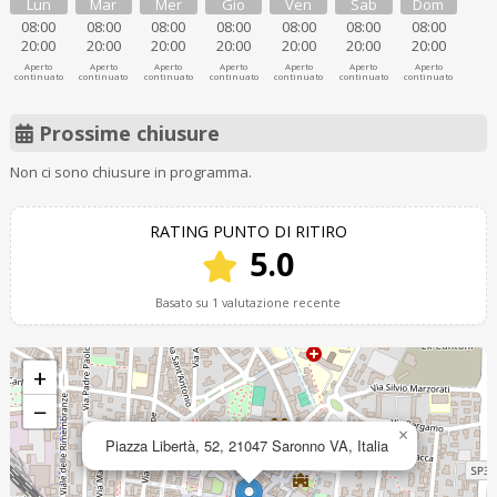
Lun
Mar
Mer
Gio
Ven
Sab
Dom
08:00
08:00
08:00
08:00
08:00
08:00
08:00
20:00
20:00
20:00
20:00
20:00
20:00
20:00
Aperto
Aperto
Aperto
Aperto
Aperto
Aperto
Aperto
continuato
continuato
continuato
continuato
continuato
continuato
continuato
Prossime chiusure
Non ci sono chiusure in programma.
RATING PUNTO DI RITIRO
5.0
Basato su 1 valutazione recente
+
−
×
Piazza Libertà, 52, 21047 Saronno VA, Italia