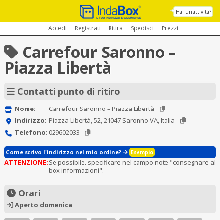
Hai un'attività?
Accedi
Registrati
Ritira
Spedisci
Prezzi
Carrefour Saronno –
Piazza Libertà
Contatti punto di ritiro
Nome:
Carrefour Saronno – Piazza Libertà
Indirizzo:
Piazza Libertà, 52, 21047 Saronno VA, Italia
Telefono:
029602033
Come scrivo l'indirizzo nel mio ordine?
Esempio
ATTENZIONE:
Se possibile, specificare nel campo note "consegnare al
box informazioni".
Orari
Aperto domenica