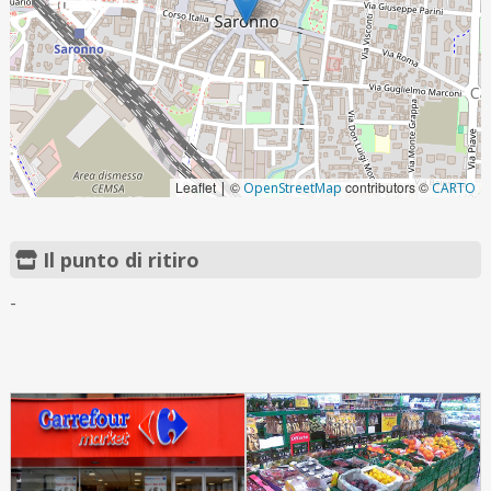
Leaflet
©
contributors ©
|
OpenStreetMap
CARTO
Il punto di ritiro
-