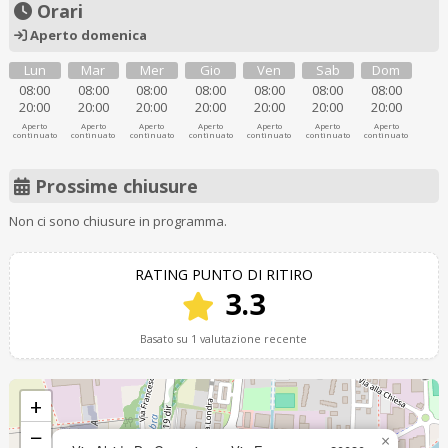
Orari
Aperto domenica
Lun
Mar
Mer
Gio
Ven
Sab
Dom
08:00
08:00
08:00
08:00
08:00
08:00
08:00
20:00
20:00
20:00
20:00
20:00
20:00
20:00
Aperto
Aperto
Aperto
Aperto
Aperto
Aperto
Aperto
continuato
continuato
continuato
continuato
continuato
continuato
continuato
Prossime chiusure
Non ci sono chiusure in programma.
RATING PUNTO DI RITIRO
3.3
Basato su 1 valutazione recente
+
−
×