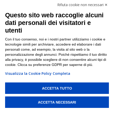
Follow Us
Rifiuta cookie non necessari ✕
Facebook
Questo sito web raccoglie alcuni
Linkedin
dati personali dei visitatori e
utenti
I nostri punti di ritiro e spedizione pacchi nelle
maggiori città italiane
Con il tuo consenso, noi e i nostri partner utilizziamo i cookie e
tecnologie simili per archiviare, accedere ed elaborare i dati
Torino
|
Milano
|
Roma
|
Bologna
|
Firenze
|
Genova
|
personali come, ad esempio, la visita al sito web o la
Napoli
|
Varese
personalizzazione degli annunci. Poiché rispettiamo il tuo diritto
alla privacy, è possibile scegliere di non consentire alcuni tipi di
cookie. Clicca su preferenze GDPR per saperne di più.
Visualizza la Cookie Policy Completa
©2026 IndaBox srl
PI/CF/N°Iscr.: 10821360012 | REA: RM 1494760 | Cap.Soc.: 50.000€ |
Whistleblowing
|
Privacy
|
Preferenze Cookies
ACCETTA TUTTO
IndaBox | Oltre 11.500 punti di ritiro tra Bar, Tabaccai, Edicole e Kipoint per
ritirare i tuoi acquisti online e spedire i tuoi pacchi.
ACCETTA NECESSARI