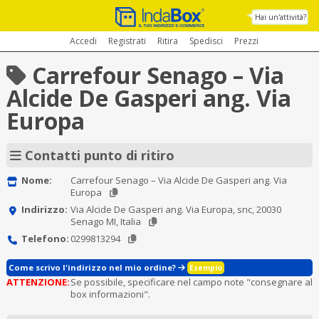
Hai un'attività?
Accedi
Registrati
Ritira
Spedisci
Prezzi
Carrefour Senago – Via
Alcide De Gasperi ang. Via
Europa
Contatti punto di ritiro
Nome:
Carrefour Senago – Via Alcide De Gasperi ang. Via
Europa
Indirizzo:
Via Alcide De Gasperi ang. Via Europa, snc, 20030
Senago MI, Italia
Telefono:
0299813294
Come scrivo l'indirizzo nel mio ordine?
Esempio
ATTENZIONE:
Se possibile, specificare nel campo note "consegnare al
box informazioni".