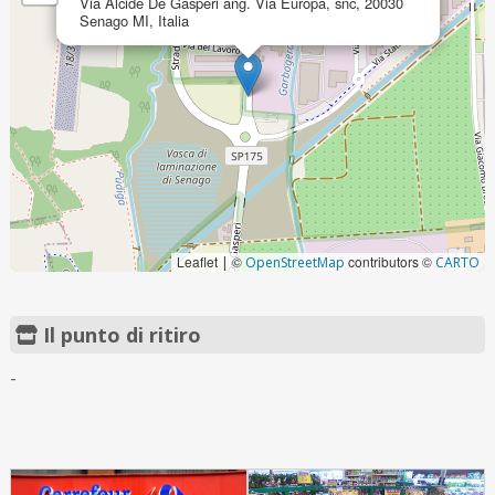
Via Alcide De Gasperi ang. Via Europa, snc, 20030
Senago MI, Italia
Leaflet
©
contributors ©
|
OpenStreetMap
CARTO
Il punto di ritiro
-