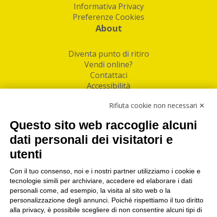
Informativa Privacy
Preferenze Cookies
About
Diventa punto di ritiro
Vendi online?
Contattaci
Accessibilità
Follow Us
Rifiuta cookie non necessari ✕
Facebook
Questo sito web raccoglie alcuni
Linkedin
dati personali dei visitatori e
utenti
I nostri punti di ritiro e spedizione pacchi nelle
maggiori città italiane
Con il tuo consenso, noi e i nostri partner utilizziamo i cookie e
tecnologie simili per archiviare, accedere ed elaborare i dati
Torino
|
Milano
|
Roma
|
Bologna
|
Firenze
|
Genova
|
personali come, ad esempio, la visita al sito web o la
Napoli
|
Varese
personalizzazione degli annunci. Poiché rispettiamo il tuo diritto
alla privacy, è possibile scegliere di non consentire alcuni tipi di