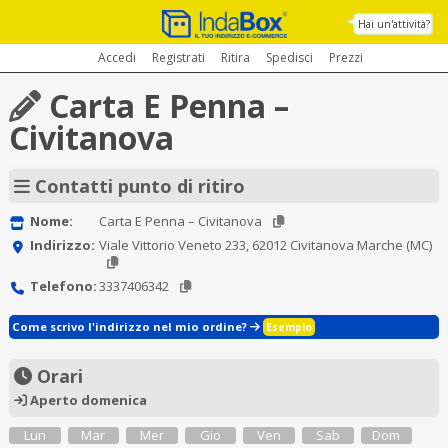
Hai un'attività?
Accedi
Registrati
Ritira
Spedisci
Prezzi
Carta E Penna –
Civitanova
Contatti punto di ritiro
Nome:
Carta E Penna – Civitanova
Indirizzo:
Viale Vittorio Veneto 233, 62012 Civitanova Marche (MC)
Telefono:
3337406342
Come scrivo l'indirizzo nel mio ordine?
Esempio
Orari
Aperto domenica
Lun
Mar
Mer
Gio
Ven
Sab
Dom