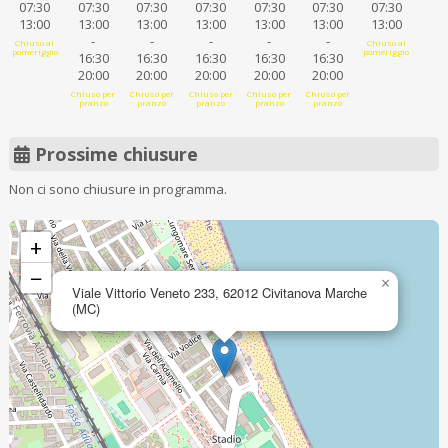
07:30
07:30
07:30
07:30
07:30
07:30
07:30
13:00
13:00
13:00
13:00
13:00
13:00
13:00
-
-
-
-
-
Chiuso al
Chiuso al
pomeriggio
pomeriggio
16:30
16:30
16:30
16:30
16:30
20:00
20:00
20:00
20:00
20:00
Chiuso per
Chiuso per
Chiuso per
Chiuso per
Chiuso per
pranzo
pranzo
pranzo
pranzo
pranzo
Prossime chiusure
Non ci sono chiusure in programma.
+
−
×
Viale Vittorio Veneto 233, 62012 Civitanova Marche
(MC)