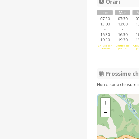
Orari
Lun
Mar
M
07:30
07:30
0
13:00
13:00
1
-
-
16:30
16:30
1
19:30
19:30
1
Chiuso per
Chiuso per
Chiu
pranzo
pranzo
pr
Prossime ch
Non ci sono chiusure 
+
−