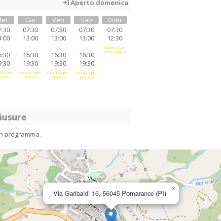
Aperto domenica
er
Gio
Ven
Sab
Dom
7:30
07:30
07:30
07:30
07:30
3:00
13:00
13:00
13:00
12:30
-
-
-
-
Chiuso al
pomeriggio
6:30
16:30
16:30
16:30
9:30
19:30
19:30
19:30
so per
Chiuso per
Chiuso per
Chiuso per
anzo
pranzo
pranzo
pranzo
iusure
in programma.
×
Via Garibaldi 16, 56045 Pomarance (PI)