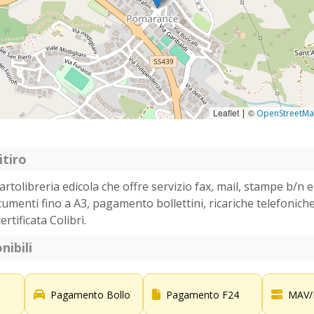
Leaflet
©
|
OpenStreetM
itiro
tolibreria edicola che offre servizio fax, mail, stampe b/n e 
cumenti fino a A3, pagamento bollettini, ricariche telefoniche
rtificata Colibrì.
nibili
Pagamento Bollo
Pagamento F24
MAV/