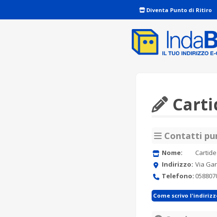
Diventa Punto di Ritiro
Carti
Contatti pun
Nome:
Cartid
Indirizzo:
Via Gar
Telefono:
058807
Come scrivo l'indiriz