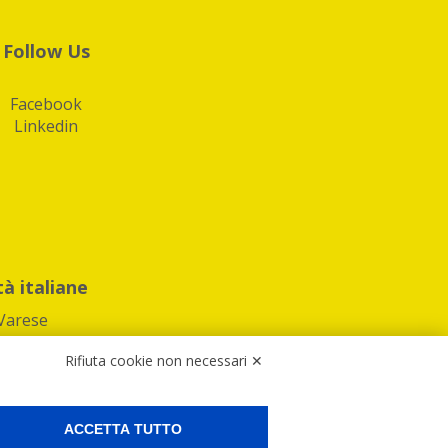
Follow Us
Facebook
Linkedin
tà italiane
Varese
Rifiuta cookie non necessari ✕
ACCETTA TUTTO