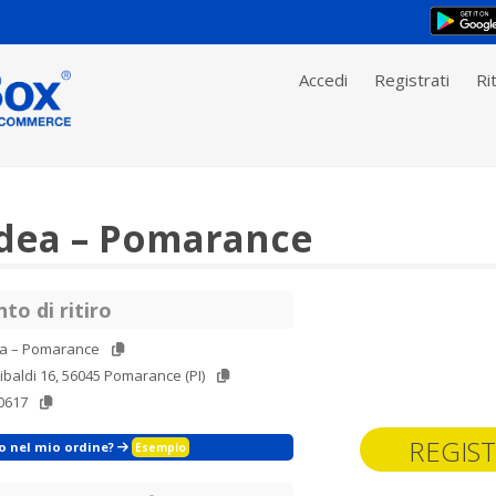
Accedi
Registrati
Rit
dea – Pomarance
to di ritiro
ea – Pomarance
ibaldi 16, 56045 Pomarance (PI)
0617
REGIST
zo nel mio ordine?
Esempio