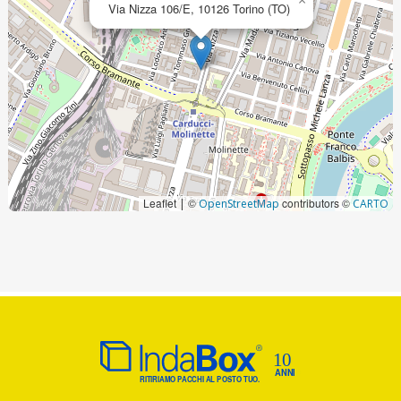
×
Via Nizza 106/E, 10126 Torino (TO)
Leaflet
©
contributors ©
|
OpenStreetMap
CARTO