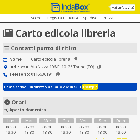
Hai un'attività?
Accedi
Registrati
Ritira
Spedisci
Prezzi
Carto edicola libreria
Contatti punto di ritiro
Nome:
Carto edicola libreria
Indirizzo:
Via Nizza 106/E, 10126 Torino (TO)
Telefono:
0116636191
Come scrivo l'indirizzo nel mio ordine?
Esempio
Orari
Aperto domenica
Lun
Mar
Mer
Gio
Ven
Sab
Dom
06:00
06:00
06:00
06:00
06:00
06:00
06:00
13:30
13:30
13:30
13:30
13:30
13:00
13:00
-
-
-
-
-
Chiuso al
Chiuso al