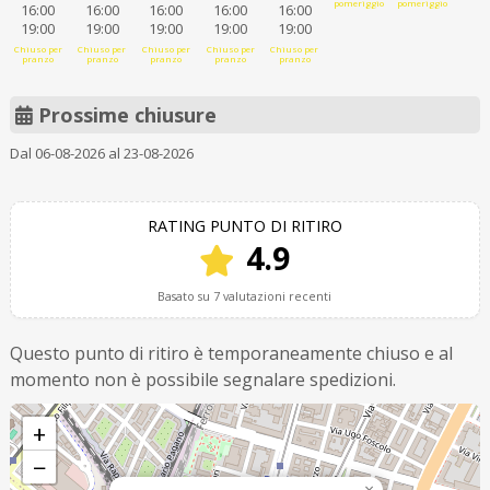
pomeriggio
pomeriggio
16:00
16:00
16:00
16:00
16:00
19:00
19:00
19:00
19:00
19:00
Chiuso per
Chiuso per
Chiuso per
Chiuso per
Chiuso per
pranzo
pranzo
pranzo
pranzo
pranzo
Prossime chiusure
Dal 06-08-2026 al 23-08-2026
RATING PUNTO DI RITIRO
4.9
Basato su 7 valutazioni recenti
Questo punto di ritiro è temporaneamente chiuso e al
momento non è possibile segnalare spedizioni.
+
−