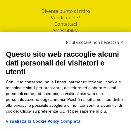
Diventa punto di ritiro
Vendi online?
Contattaci
Accessibilità
Follow Us
Rifiuta cookie non necessari ✕
Facebook
Questo sito web raccoglie alcuni
Linkedin
dati personali dei visitatori e
utenti
I nostri punti di ritiro e spedizione pacchi nelle
maggiori città italiane
Con il tuo consenso, noi e i nostri partner utilizziamo i cookie e
tecnologie simili per archiviare, accedere ed elaborare i dati
Torino
|
Milano
|
Roma
|
Bologna
|
Firenze
|
Genova
|
personali come, ad esempio, la visita al sito web o la
Napoli
|
Varese
personalizzazione degli annunci. Poiché rispettiamo il tuo diritto
alla privacy, è possibile scegliere di non consentire alcuni tipi di
cookie. Clicca su preferenze GDPR per saperne di più.
Visualizza la Cookie Policy Completa
©2026 IndaBox srl