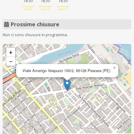
18:30
18:30
18:30
Chiuso per
Chiuso per
Chiuso per
pranzo
pranzo
pranzo
Prossime chiusure
Non ci sono chiusure in programma.
+
−
×
Viale Amerigo Vespucci 100/2, 65126 Pescara (PE)