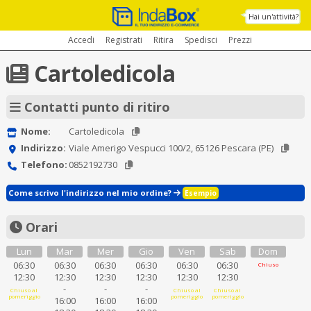
Hai un'attività?
Accedi
Registrati
Ritira
Spedisci
Prezzi
Cartoledicola
Contatti punto di ritiro
Nome:
Cartoledicola
Indirizzo:
Viale Amerigo Vespucci 100/2, 65126 Pescara (PE)
Telefono:
0852192730
Come scrivo l'indirizzo nel mio ordine?
Esempio
Orari
Lun
Mar
Mer
Gio
Ven
Sab
Dom
06:30
06:30
06:30
06:30
06:30
06:30
Chiuso
12:30
12:30
12:30
12:30
12:30
12:30
-
-
-
Chiuso al
Chiuso al
Chiuso al
pomeriggio
pomeriggio
pomeriggio
16:00
16:00
16:00