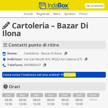
Hai un'attività?
Accedi
Registrati
Ritira
Spedisci
Prezzi
Cartoleria – Bazar Di
Ilona
Contatti punto di ritiro
Nome:
Cartoleria – Bazar Di Ilona
Indirizzo:
Via San Nicolò 8 H, 95022 Aci Catena (CT)
Telefono:
0959892507
Come scrivo l'indirizzo nel mio ordine?
Esempio
Orari
Lun
Mar
Mer
Gio
Ven
Sab
Dom
08:00
08:00
08:00
08:00
08:00
08:00
Chiuso
13:00
13:00
13:00
13:00
13:00
13:00