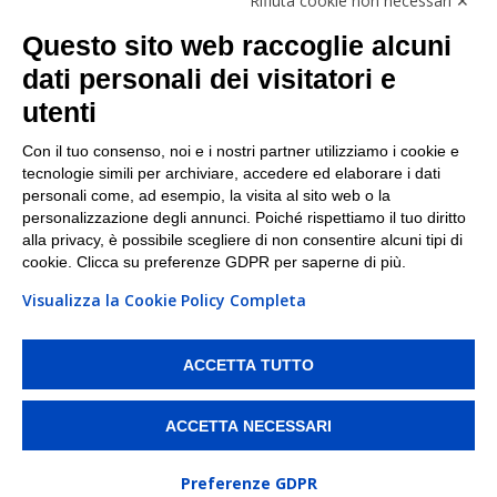
Rifiuta cookie non necessari ✕
Facebook
Questo sito web raccoglie alcuni
Linkedin
dati personali dei visitatori e
utenti
I nostri punti di ritiro e spedizione pacchi nelle
maggiori città italiane
Con il tuo consenso, noi e i nostri partner utilizziamo i cookie e
tecnologie simili per archiviare, accedere ed elaborare i dati
Torino
|
Milano
|
Roma
|
Bologna
|
Firenze
|
Genova
|
personali come, ad esempio, la visita al sito web o la
Napoli
|
Varese
personalizzazione degli annunci. Poiché rispettiamo il tuo diritto
alla privacy, è possibile scegliere di non consentire alcuni tipi di
cookie. Clicca su preferenze GDPR per saperne di più.
Visualizza la Cookie Policy Completa
©2026 IndaBox srl
PI/CF/N°Iscr.: 10821360012 | REA: RM 1494760 | Cap.Soc.: 50.000€ |
Whistleblowing
|
Privacy
|
Preferenze Cookies
ACCETTA TUTTO
IndaBox | Oltre 11.500 punti di ritiro tra Bar, Tabaccai, Edicole e Kipoint per
ritirare i tuoi acquisti online e spedire i tuoi pacchi.
ACCETTA NECESSARI
Preferenze GDPR