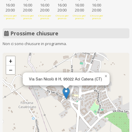
-
-
-
-
-
-
16:00
16:00
16:00
16:00
16:00
16:00
20:00
20:00
20:00
20:00
20:00
20:00
Chiuso per
Chiuso per
Chiuso per
Chiuso per
Chiuso per
Chiuso per
pranzo
pranzo
pranzo
pranzo
pranzo
pranzo
Prossime chiusure
Non ci sono chiusure in programma.
+
−
×
Via San Nicolò 8 H, 95022 Aci Catena (CT)