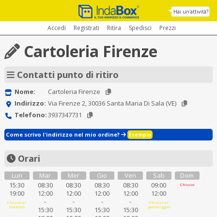
Hai un'attività?
Accedi
Registrati
Ritira
Spedisci
Prezzi
Cartoleria Firenze
Contatti punto di ritiro
Nome:
Cartoleria Firenze
Indirizzo:
Via Firenze 2, 30036 Santa Maria Di Sala (VE)
Telefono:
3937347731
Come scrivo l'indirizzo nel mio ordine?
Esempio
Orari
Lun
Mar
Mer
Gio
Ven
Sab
Dom
15:30
08:30
08:30
08:30
08:30
09:00
Chiuso
19:00
12:00
12:00
12:00
12:00
12:00
-
-
-
-
Chiuso al
Chiuso al
mattino
pomeriggio
15:30
15:30
15:30
15:30