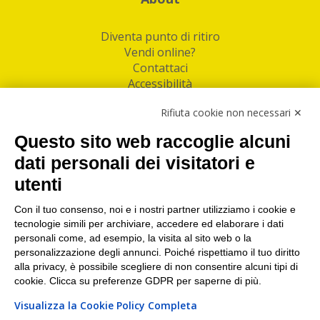
Diventa punto di ritiro
Vendi online?
Contattaci
Accessibilità
Follow Us
Rifiuta cookie non necessari ✕
Facebook
Questo sito web raccoglie alcuni
Linkedin
dati personali dei visitatori e
utenti
I nostri punti di ritiro e spedizione pacchi nelle
maggiori città italiane
Con il tuo consenso, noi e i nostri partner utilizziamo i cookie e
tecnologie simili per archiviare, accedere ed elaborare i dati
Torino
|
Milano
|
Roma
|
Bologna
|
Firenze
|
Genova
|
personali come, ad esempio, la visita al sito web o la
Napoli
|
Varese
personalizzazione degli annunci. Poiché rispettiamo il tuo diritto
alla privacy, è possibile scegliere di non consentire alcuni tipi di
cookie. Clicca su preferenze GDPR per saperne di più.
Visualizza la Cookie Policy Completa
©2026 IndaBox srl