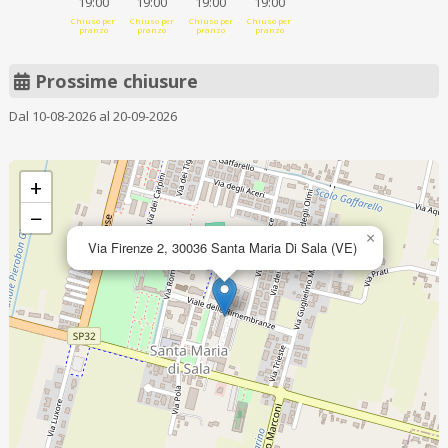
19:00
19:00
19:00
19:00
Chiuso per
Chiuso per
Chiuso per
Chiuso per
pranzo
pranzo
pranzo
pranzo
Prossime chiusure
Dal 10-08-2026 al 20-09-2026
+
−
×
Via Firenze 2, 30036 Santa Maria Di Sala (VE)